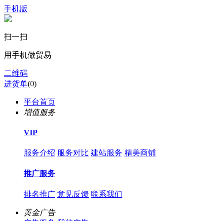
手机版
扫一扫
用手机做贸易
二维码
进货单
(
0
)
平台首页
增值服务
VIP
服务介绍
服务对比
建站服务
精美商铺
推广服务
排名推广
意见反馈
联系我们
黄金广告