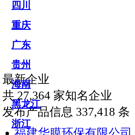
四川
重庆
广东
贵州
最新企业
海南
共
27,364
家知名企业
黑龙江
发布产品信息
337,418
条
浙江
福建华膜环保有限公司