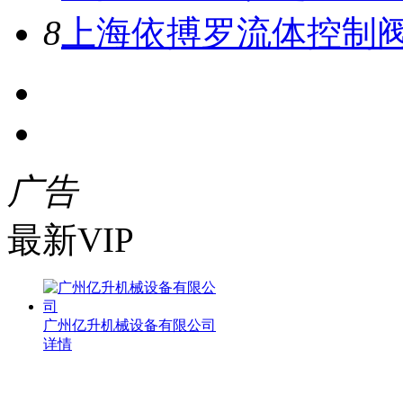
8
上海依搏罗流体控制
广告
最新VIP
广州亿升机械设备有限公司
详情