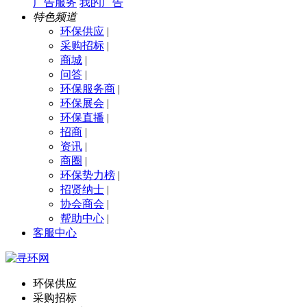
广告服务
我的广告
特色频道
环保供应
|
采购招标
|
商城
|
问答
|
环保服务商
|
环保展会
|
环保直播
|
招商
|
资讯
|
商圈
|
环保势力榜
|
招贤纳士
|
协会商会
|
帮助中心
|
客服中心
环保供应
采购招标