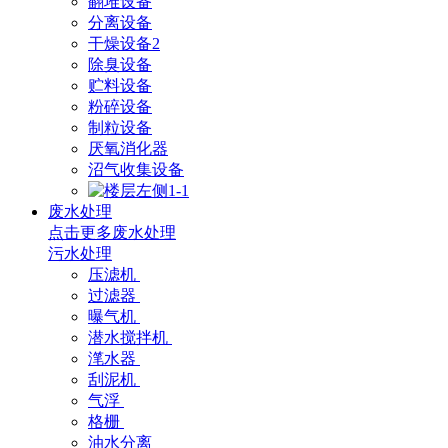
翻堆设备
分离设备
干燥设备2
除臭设备
贮料设备
粉碎设备
制粒设备
厌氧消化器
沼气收集设备
废水处理
点击更多
废水处理
污水处理
压滤机
过滤器
曝气机
潜水搅拌机
滗水器
刮泥机
气浮
格栅
油水分离