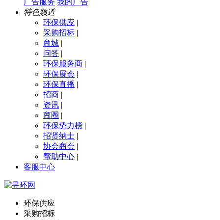
广告服务
我的广告
特色频道
环保供应
|
采购招标
|
商城
|
问答
|
环保服务商
|
环保展会
|
环保直播
|
招商
|
资讯
|
商圈
|
环保势力榜
|
招贤纳士
|
协会商会
|
帮助中心
|
客服中心
环保供应
采购招标