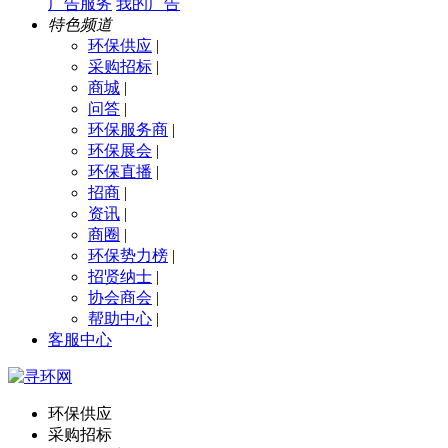
广告服务
我的广告
特色频道
环保供应
|
采购招标
|
商城
|
问答
|
环保服务商
|
环保展会
|
环保直播
|
招商
|
资讯
|
商圈
|
环保势力榜
|
招贤纳士
|
协会商会
|
帮助中心
|
客服中心
环保供应
采购招标