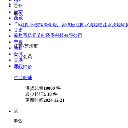
贵州
云南
电议
西藏
陕西
江阴不锈钢净化塔厂家供应江阴水洗塔喷漆水洗塔印
甘肃
苏州百亿元节能环保科技有限公司
青海
宁夏
江苏-苏州市
新疆
台湾
企业会员
香港
澳门
在线询价
企业旺铺
供货总量
10000 件
最少起订
≥ 10 件
更新时间
2024-12-21
电议