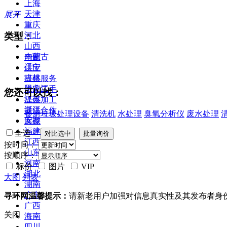
上海
天津
展开
重庆
类型：
河北
山西
内蒙古
全部
辽宁
供应
吉林
提供服务
黑龙江
供应二手
您还可以找：
江苏
提供加工
浙江
提供合作
餐厨垃圾处理设备
清洗机
水处理
臭氧分析仪
废水处理
安徽
库存
福建
全选
江西
按时间：
山东
按顺序：
河南
标价
图片
VIP
湖北
大图
列表
湖南
广东
寻环网温馨提示：
请新老用户加强对信息真实性及其发布者身
广西
关闭
海南
四川