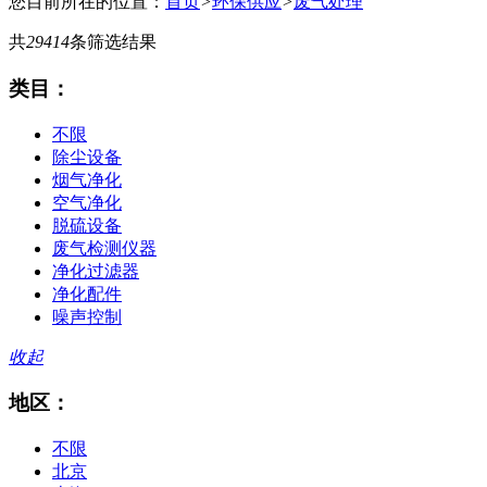
您目前所在的位置：
首页
>
环保供应
>
废气处理
共
29414
条筛选结果
类目：
不限
除尘设备
烟气净化
空气净化
脱硫设备
废气检测仪器
净化过滤器
净化配件
噪声控制
收起
地区：
不限
北京