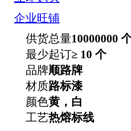
企业旺铺
供货总量
10000000 
最少起订
≥ 10 个
品牌
顺路牌
材质
路标漆
颜色
黄，白
工艺
热熔标线