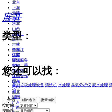
北京
上海
天津
展开
重庆
河北
山西
类型：
内蒙古
辽宁
吉林
黑龙江
全部
江苏
供应
浙江
提供服务
安徽
供应二手
您还可以找：
福建
提供加工
江西
提供合作
山东
库存
餐厨垃圾处理设备
清洗机
水处理
臭氧分析仪
废水处理
河南
炉
湖北
湖南
全选
广东
按时间：
广西
按顺序：