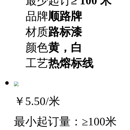
最少起订
≥ 100 米
品牌
顺路牌
材质
路标漆
颜色
黄，白
工艺
热熔标线
￥5.50
/米
最小起订量：
≥100米