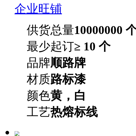
企业旺铺
供货总量
10000000 
最少起订
≥ 10 个
品牌
顺路牌
材质
路标漆
颜色
黄，白
工艺
热熔标线