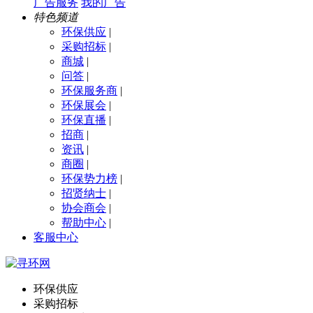
广告服务
我的广告
特色频道
环保供应
|
采购招标
|
商城
|
问答
|
环保服务商
|
环保展会
|
环保直播
|
招商
|
资讯
|
商圈
|
环保势力榜
|
招贤纳士
|
协会商会
|
帮助中心
|
客服中心
环保供应
采购招标