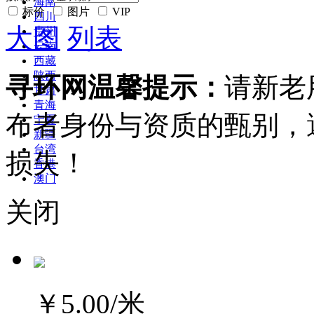
海南
标价
图片
VIP
四川
大图
列表
贵州
云南
西藏
陕西
寻环网温馨提示：
请新老
甘肃
青海
布者身份与资质的甄别，
宁夏
新疆
台湾
损失！
香港
澳门
关闭
￥5.00
/米