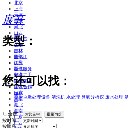
北京
上海
天津
展开
重庆
河北
山西
类型：
内蒙古
辽宁
吉林
黑龙江
全部
江苏
供应
浙江
提供服务
安徽
供应二手
您还可以找：
福建
提供加工
江西
提供合作
山东
库存
餐厨垃圾处理设备
清洗机
水处理
臭氧分析仪
废水处理
河南
车
湖北
湖南
全选
广东
按时间：
广西
按顺序：