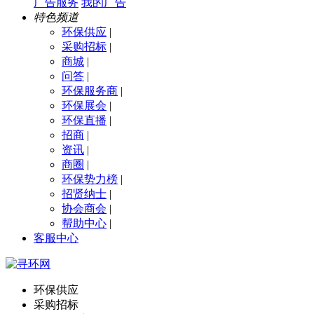
广告服务
我的广告
特色频道
环保供应
|
采购招标
|
商城
|
问答
|
环保服务商
|
环保展会
|
环保直播
|
招商
|
资讯
|
商圈
|
环保势力榜
|
招贤纳士
|
协会商会
|
帮助中心
|
客服中心
环保供应
采购招标