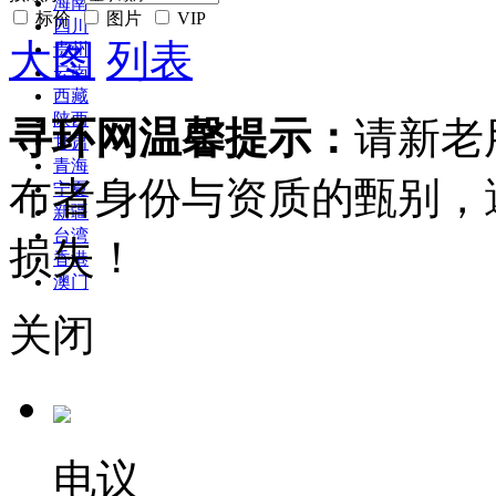
海南
标价
图片
VIP
四川
大图
列表
贵州
云南
西藏
陕西
寻环网温馨提示：
请新老
甘肃
青海
布者身份与资质的甄别，
宁夏
新疆
台湾
损失！
香港
澳门
关闭
电议