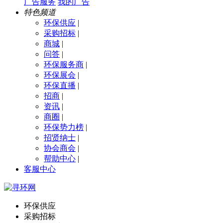
广告服务
我的广告
特色频道
环保供应
|
采购招标
|
商城
|
问答
|
环保服务商
|
环保展会
|
环保直播
|
招商
|
资讯
|
商圈
|
环保势力榜
|
招贤纳士
|
协会商会
|
帮助中心
|
客服中心
环保供应
采购招标