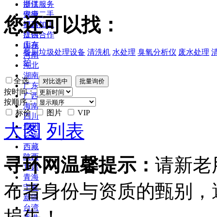
浙江
提供服务
安徽
供应二手
您还可以找：
福建
提供加工
江西
提供合作
山东
库存
餐厨垃圾处理设备
清洗机
水处理
臭氧分析仪
废水处理
河南
炉
湖北
湖南
全选
广东
按时间：
广西
按顺序：
海南
标价
图片
VIP
四川
大图
列表
贵州
云南
西藏
陕西
寻环网温馨提示：
请新老
甘肃
青海
布者身份与资质的甄别，
宁夏
新疆
台湾