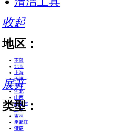
清洁工具
收起
地区：
不限
北京
上海
天津
展开
重庆
河北
山西
类型：
内蒙古
辽宁
吉林
黑龙江
全部
江苏
供应