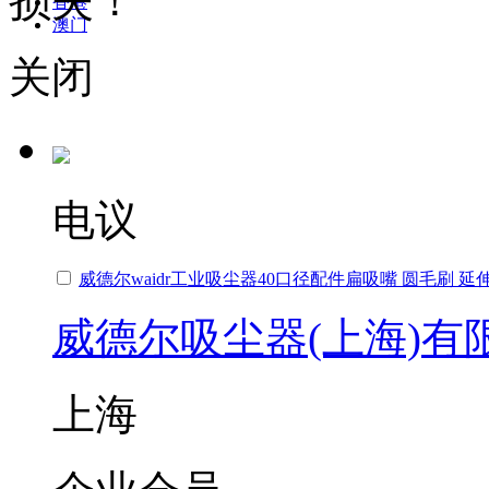
损失！
香港
澳门
关闭
电议
威德尔waidr工业吸尘器40口径配件扁吸嘴 圆毛刷 延
威德尔吸尘器(上海)有
上海