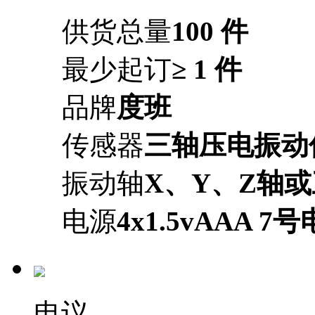
供货总量
100 件
最少起订
≥ 1 件
品牌
度班
传感器
三轴压电振动
振动轴
X、Y、Z轴
电源
4x1.5vAAA 7
电议