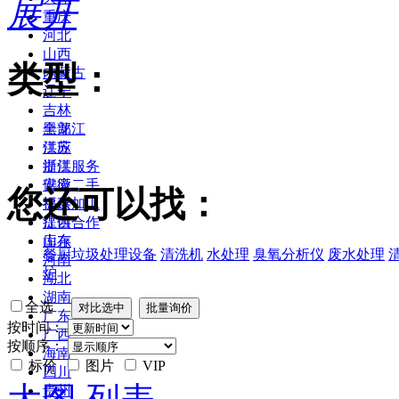
展开
重庆
河北
山西
类型：
内蒙古
辽宁
吉林
黑龙江
全部
江苏
供应
浙江
提供服务
安徽
供应二手
您还可以找：
福建
提供加工
江西
提供合作
山东
库存
餐厨垃圾处理设备
清洗机
水处理
臭氧分析仪
废水处理
河南
炉
湖北
湖南
全选
广东
按时间：
广西
按顺序：
海南
标价
图片
VIP
四川
贵州