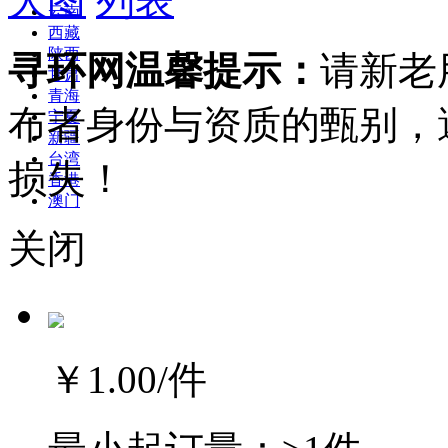
大图
列表
云南
西藏
陕西
寻环网温馨提示：
请新老
甘肃
青海
布者身份与资质的甄别，
宁夏
新疆
台湾
损失！
香港
澳门
关闭
￥1.00
/件