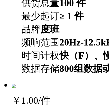
供货总量
100 件
最少起订
≥ 1 件
品牌
度班
频响范围
20Hz-12.5k
时间计权
快（F）、
数据存储
800组数据
￥1.00
/件