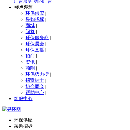
广告服务
我的广告
特色频道
环保供应
|
采购招标
|
商城
|
问答
|
环保服务商
|
环保展会
|
环保直播
|
招商
|
资讯
|
商圈
|
环保势力榜
|
招贤纳士
|
协会商会
|
帮助中心
|
客服中心
环保供应
采购招标