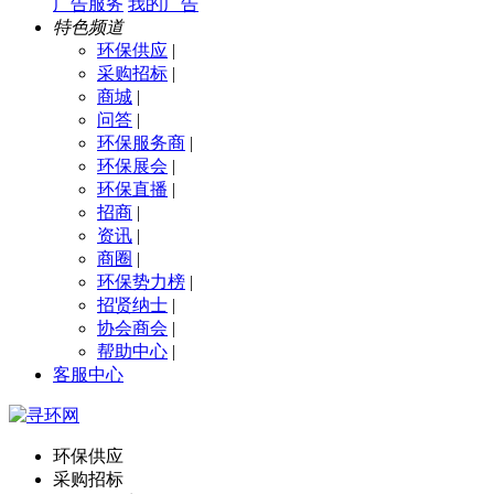
广告服务
我的广告
特色频道
环保供应
|
采购招标
|
商城
|
问答
|
环保服务商
|
环保展会
|
环保直播
|
招商
|
资讯
|
商圈
|
环保势力榜
|
招贤纳士
|
协会商会
|
帮助中心
|
客服中心
环保供应
采购招标