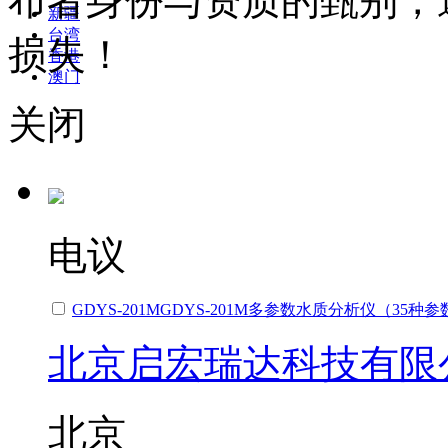
布者身份与资质的甄别，
新疆
台湾
损失！
香港
澳门
关闭
电议
GDYS-201MGDYS-201M多参数水质分析仪（35种参
北京启宏瑞达科技有限
北京