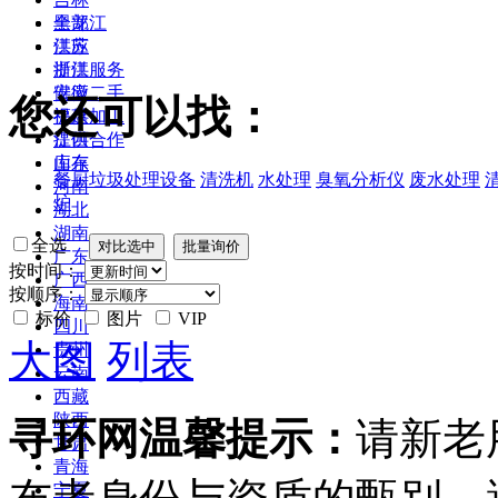
黑龙江
全部
江苏
供应
浙江
提供服务
安徽
供应二手
您还可以找：
福建
提供加工
江西
提供合作
山东
库存
餐厨垃圾处理设备
清洗机
水处理
臭氧分析仪
废水处理
河南
炉
湖北
湖南
全选
广东
按时间：
广西
按顺序：
海南
标价
图片
VIP
四川
大图
列表
贵州
云南
西藏
陕西
寻环网温馨提示：
请新老
甘肃
青海
宁夏