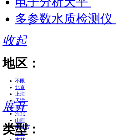
电子分析天平
多参数水质检测仪
收起
地区：
不限
北京
上海
天津
展开
重庆
河北
山西
类型：
内蒙古
辽宁
吉林