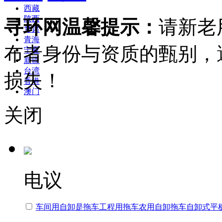
西藏
陕西
寻环网温馨提示：
请新老
甘肃
青海
布者身份与资质的甄别，
宁夏
新疆
台湾
损失！
香港
澳门
关闭
电议
车间用自卸是拖车工程用拖车农用自卸拖车自卸式平