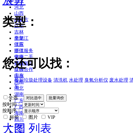
重庆
河北
山西
类型：
内蒙古
辽宁
吉林
黑龙江
全部
江苏
供应
浙江
提供服务
安徽
供应二手
您还可以找：
福建
提供加工
江西
提供合作
山东
库存
餐厨垃圾处理设备
清洗机
水处理
臭氧分析仪
废水处理
河南
车
湖北
湖南
全选
广东
按时间：
广西
按顺序：
海南
标价
图片
VIP
四川
大图
列表
贵州
云南