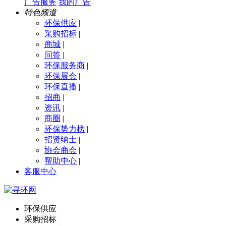
广告服务
我的广告
特色频道
环保供应
|
采购招标
|
商城
|
问答
|
环保服务商
|
环保展会
|
环保直播
|
招商
|
资讯
|
商圈
|
环保势力榜
|
招贤纳士
|
协会商会
|
帮助中心
|
客服中心
环保供应
采购招标