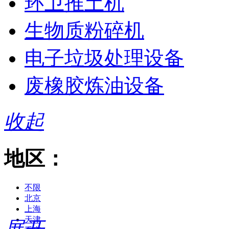
环卫推土机
生物质粉碎机
电子垃圾处理设备
废橡胶炼油设备
收起
地区：
不限
北京
上海
天津
展开