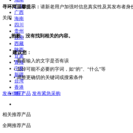
广东
寻环网温馨提示：
请新老用户加强对信息真实性及其发布者身
广西
关闭
海南
四川
贵州
抱歉，没有找到相关的内容。
云南
西藏
陕西
建议您：
甘肃
• 看看输入的文字是否有误
青海
宁夏
• 去掉可能不必要的字词，如“的”、“什么”等
新疆
• 调整更确切的关键词或搜索条件
台湾
香港
发布供应产品
发布紧急采购
澳门
相关推荐产品
全网推荐产品