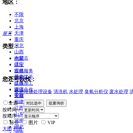
地区：
不限
北京
上海
天津
展开
重庆
类型：
河北
山西
内蒙古
全部
辽宁
供应
吉林
提供服务
黑龙江
供应二手
您还可以找：
江苏
提供加工
浙江
提供合作
餐厨垃圾处理设备
清洗机
水处理
臭氧分析仪
废水处理
安徽
库存
福建
全选
江西
按时间：
山东
按顺序：
河南
标价
图片
VIP
湖北
大图
列表
湖南