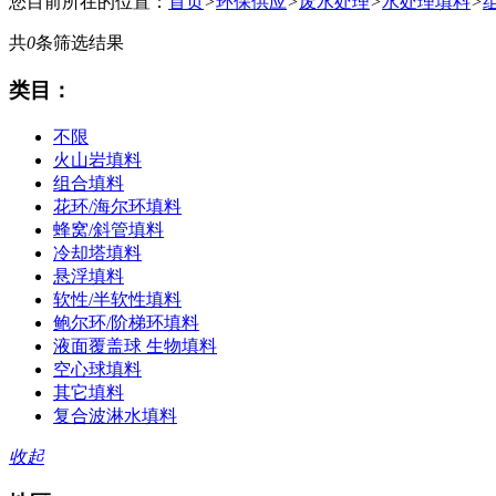
您目前所在的位置：
首页
>
环保供应
>
废水处理
>
水处理填料
>
共
0
条筛选结果
类目：
不限
火山岩填料
组合填料
花环/海尔环填料
蜂窝/斜管填料
冷却塔填料
悬浮填料
软性/半软性填料
鲍尔环/阶梯环填料
液面覆盖球 生物填料
空心球填料
其它填料
复合波淋水填料
收起