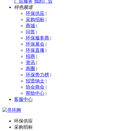
广告服务
我的广告
特色频道
环保供应
|
采购招标
|
商城
|
问答
|
环保服务商
|
环保展会
|
环保直播
|
招商
|
资讯
|
商圈
|
环保势力榜
|
招贤纳士
|
协会商会
|
帮助中心
|
客服中心
环保供应
采购招标