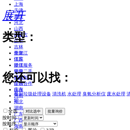
上海
天津
展开
重庆
河北
山西
类型：
内蒙古
辽宁
吉林
黑龙江
全部
江苏
供应
浙江
提供服务
安徽
供应二手
您还可以找：
福建
提供加工
江西
提供合作
山东
库存
餐厨垃圾处理设备
清洗机
水处理
臭氧分析仪
废水处理
河南
炉
湖北
湖南
全选
广东
按时间：
广西
按顺序：
海南