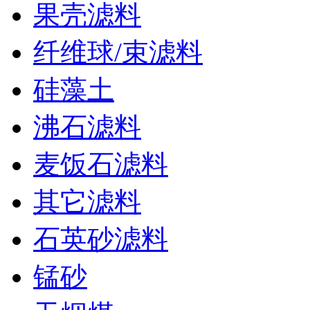
果壳滤料
纤维球/束滤料
硅藻土
沸石滤料
麦饭石滤料
其它滤料
石英砂滤料
锰砂