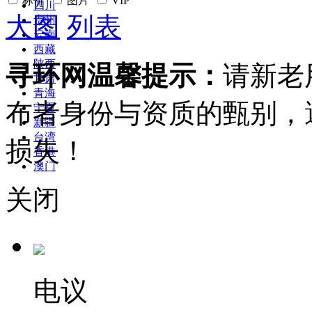
标价
图片
VIP
四川
大图
列表
贵州
云南
西藏
陕西
寻环网温馨提示：
请新老
甘肃
青海
布者身份与资质的甄别，
宁夏
新疆
台湾
损失！
香港
澳门
关闭
电议