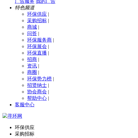
广告服务
我的广告
特色频道
环保供应
|
采购招标
|
商城
|
问答
|
环保服务商
|
环保展会
|
环保直播
|
招商
|
资讯
|
商圈
|
环保势力榜
|
招贤纳士
|
协会商会
|
帮助中心
|
客服中心
环保供应
采购招标