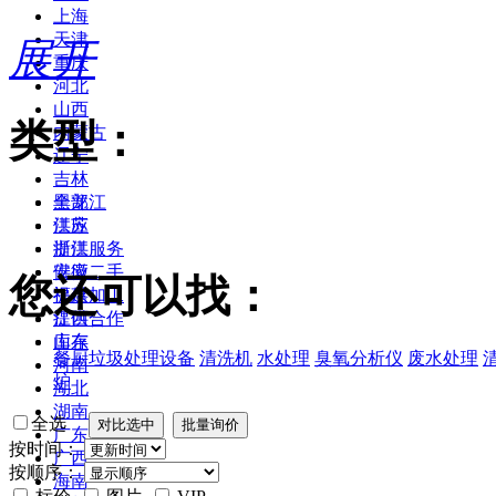
上海
天津
展开
重庆
河北
山西
类型：
内蒙古
辽宁
吉林
黑龙江
全部
江苏
供应
浙江
提供服务
安徽
供应二手
您还可以找：
福建
提供加工
江西
提供合作
山东
库存
餐厨垃圾处理设备
清洗机
水处理
臭氧分析仪
废水处理
河南
炉
湖北
湖南
全选
广东
按时间：
广西
按顺序：
海南