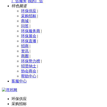
广告服务
我的广告
特色频道
环保供应
|
采购招标
|
商城
|
问答
|
环保服务商
|
环保展会
|
环保直播
|
招商
|
资讯
|
商圈
|
环保势力榜
|
招贤纳士
|
协会商会
|
帮助中心
|
客服中心
环保供应
采购招标