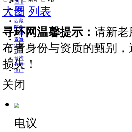
标价
图片
VIP
四川
大图
列表
贵州
云南
西藏
陕西
寻环网温馨提示：
请新老
甘肃
青海
布者身份与资质的甄别，
宁夏
新疆
台湾
损失！
香港
澳门
关闭
电议