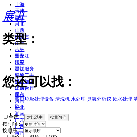
上海
天津
展开
重庆
河北
山西
类型：
内蒙古
辽宁
吉林
黑龙江
全部
江苏
供应
浙江
提供服务
安徽
供应二手
您还可以找：
福建
提供加工
江西
提供合作
山东
库存
餐厨垃圾处理设备
清洗机
水处理
臭氧分析仪
废水处理
河南
炉
湖北
湖南
全选
广东
按时间：
广西
按顺序：
海南