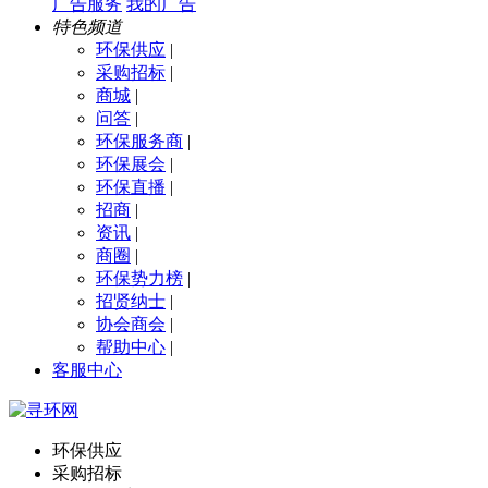
广告服务
我的广告
特色频道
环保供应
|
采购招标
|
商城
|
问答
|
环保服务商
|
环保展会
|
环保直播
|
招商
|
资讯
|
商圈
|
环保势力榜
|
招贤纳士
|
协会商会
|
帮助中心
|
客服中心
环保供应
采购招标