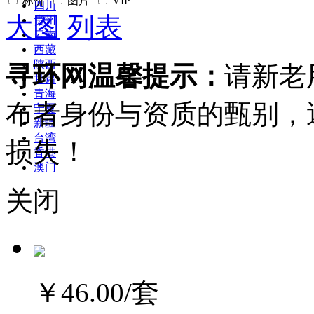
标价
图片
VIP
四川
大图
列表
贵州
云南
西藏
陕西
寻环网温馨提示：
请新老
甘肃
青海
布者身份与资质的甄别，
宁夏
新疆
台湾
损失！
香港
澳门
关闭
￥46.00
/套