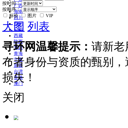
按时间：
广西
按顺序：
海南
标价
图片
VIP
四川
大图
列表
贵州
云南
西藏
陕西
寻环网温馨提示：
请新老
甘肃
青海
布者身份与资质的甄别，
宁夏
新疆
台湾
损失！
香港
澳门
关闭