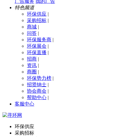
广告服务
我的广告
特色频道
环保供应
|
采购招标
|
商城
|
问答
|
环保服务商
|
环保展会
|
环保直播
|
招商
|
资讯
|
商圈
|
环保势力榜
|
招贤纳士
|
协会商会
|
帮助中心
|
客服中心
环保供应
采购招标