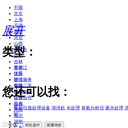
不限
北京
上海
天津
展开
重庆
河北
山西
类型：
内蒙古
辽宁
吉林
黑龙江
全部
江苏
供应
浙江
提供服务
安徽
供应二手
您还可以找：
福建
提供加工
江西
提供合作
山东
库存
餐厨垃圾处理设备
清洗机
水处理
臭氧分析仪
废水处理
河南
炉
湖北
湖南
全选
广东