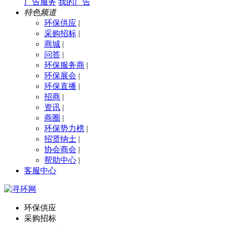
广告服务
我的广告
特色频道
环保供应
|
采购招标
|
商城
|
问答
|
环保服务商
|
环保展会
|
环保直播
|
招商
|
资讯
|
商圈
|
环保势力榜
|
招贤纳士
|
协会商会
|
帮助中心
|
客服中心
环保供应
采购招标