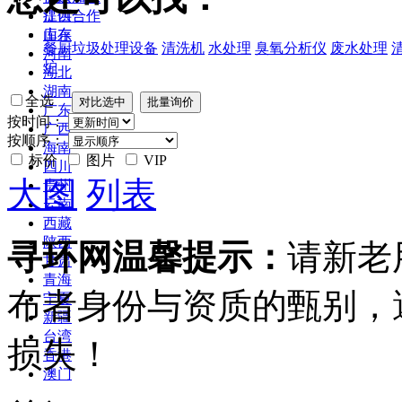
江西
提供合作
山东
库存
餐厨垃圾处理设备
清洗机
水处理
臭氧分析仪
废水处理
河南
炉
湖北
湖南
全选
广东
按时间：
广西
按顺序：
海南
标价
图片
VIP
四川
大图
列表
贵州
云南
西藏
陕西
寻环网温馨提示：
请新老
甘肃
青海
布者身份与资质的甄别，
宁夏
新疆
台湾
损失！
香港
澳门