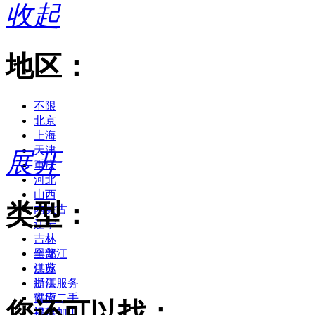
收起
地区：
不限
北京
上海
天津
展开
重庆
河北
山西
类型：
内蒙古
辽宁
吉林
黑龙江
全部
江苏
供应
浙江
提供服务
安徽
供应二手
您还可以找：
福建
提供加工