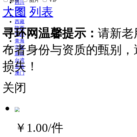
标价
图片
VIP
四川
大图
列表
贵州
云南
西藏
陕西
寻环网温馨提示：
请新老
甘肃
青海
布者身份与资质的甄别，
宁夏
新疆
台湾
损失！
香港
澳门
关闭
￥1.00
/件