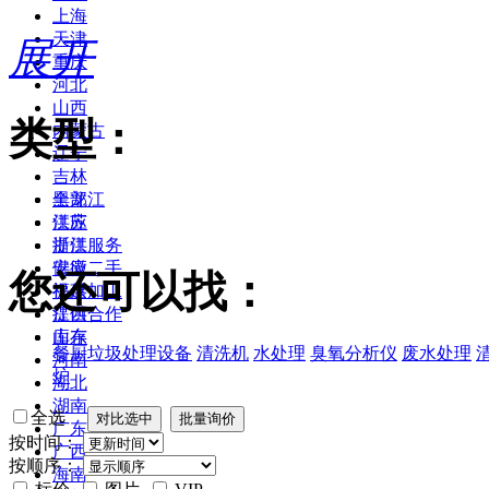
上海
天津
展开
重庆
河北
山西
类型：
内蒙古
辽宁
吉林
黑龙江
全部
江苏
供应
浙江
提供服务
安徽
供应二手
您还可以找：
福建
提供加工
江西
提供合作
山东
库存
餐厨垃圾处理设备
清洗机
水处理
臭氧分析仪
废水处理
河南
炉
湖北
湖南
全选
广东
按时间：
广西
按顺序：
海南