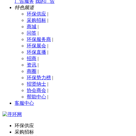
广告服务
我的广告
特色频道
环保供应
|
采购招标
|
商城
|
问答
|
环保服务商
|
环保展会
|
环保直播
|
招商
|
资讯
|
商圈
|
环保势力榜
|
招贤纳士
|
协会商会
|
帮助中心
|
客服中心
环保供应
采购招标