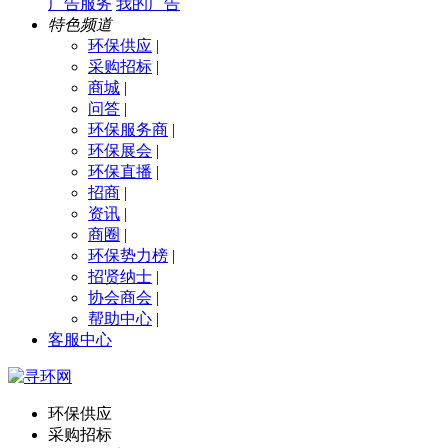
广告服务
我的广告
特色频道
环保供应
|
采购招标
|
商城
|
问答
|
环保服务商
|
环保展会
|
环保直播
|
招商
|
资讯
|
商圈
|
环保势力榜
|
招贤纳士
|
协会商会
|
帮助中心
|
客服中心
环保供应
采购招标