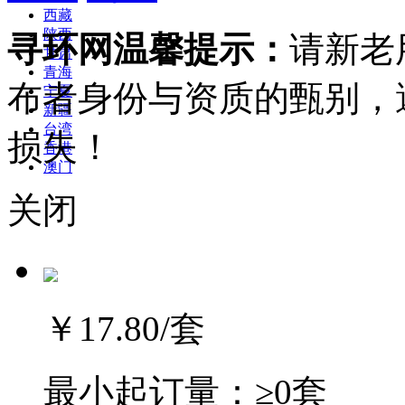
西藏
陕西
寻环网温馨提示：
请新老
甘肃
青海
布者身份与资质的甄别，
宁夏
新疆
台湾
损失！
香港
澳门
关闭
￥17.80
/套
最小起订量：
≥0套