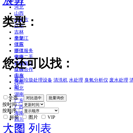
重庆
河北
山西
类型：
内蒙古
辽宁
吉林
黑龙江
全部
江苏
供应
浙江
提供服务
安徽
供应二手
您还可以找：
福建
提供加工
江西
提供合作
山东
库存
餐厨垃圾处理设备
清洗机
水处理
臭氧分析仪
废水处理
河南
炉
湖北
湖南
全选
广东
按时间：
广西
按顺序：
海南
标价
图片
VIP
四川
大图
列表
贵州
云南