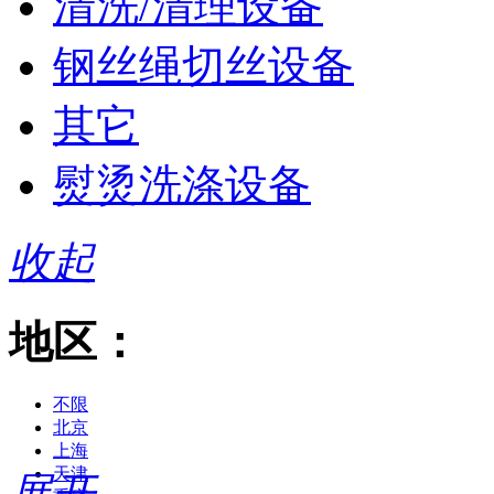
清洗/清理设备
钢丝绳切丝设备
其它
熨烫洗涤设备
收起
地区：
不限
北京
上海
天津
展开