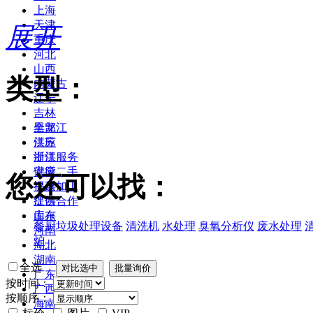
上海
天津
展开
重庆
河北
山西
类型：
内蒙古
辽宁
吉林
黑龙江
全部
江苏
供应
浙江
提供服务
安徽
供应二手
您还可以找：
福建
提供加工
江西
提供合作
山东
库存
餐厨垃圾处理设备
清洗机
水处理
臭氧分析仪
废水处理
河南
炉
湖北
湖南
全选
广东
按时间：
广西
按顺序：
海南