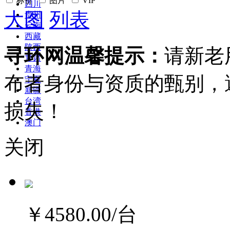
标价
图片
VIP
四川
大图
列表
贵州
云南
西藏
陕西
寻环网温馨提示：
请新老
甘肃
青海
布者身份与资质的甄别，
宁夏
新疆
台湾
损失！
香港
澳门
关闭
￥4580.00
/台