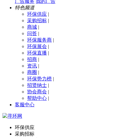
广告服务
我的广告
特色频道
环保供应
|
采购招标
|
商城
|
问答
|
环保服务商
|
环保展会
|
环保直播
|
招商
|
资讯
|
商圈
|
环保势力榜
|
招贤纳士
|
协会商会
|
帮助中心
|
客服中心
环保供应
采购招标