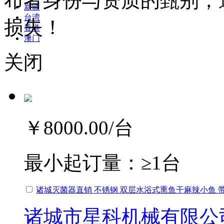
布者身份与资质的甄别，
新疆
台湾
损失！
香港
澳门
关闭
￥8000.00
/台
最小起订量：
≥1台
诸城灭菌器直销 不锈钢 双层水浴式熏鱼干麻辣小鱼 带
诸城市星科机械有限公