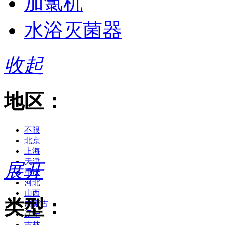
加氯机
水浴灭菌器
收起
地区：
不限
北京
上海
天津
展开
重庆
河北
山西
类型：
内蒙古
辽宁
吉林