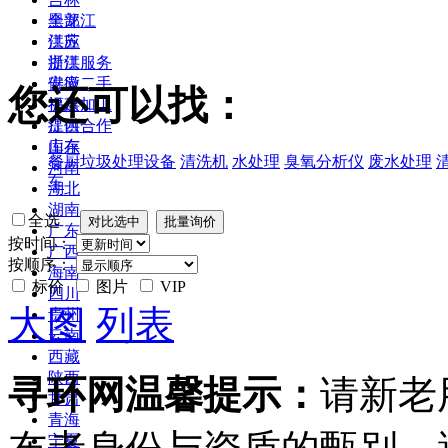
黑龙江
全部
江苏
供应
浙江
提供服务
安徽
供应二手
您还可以找：
福建
提供加工
江西
提供合作
山东
库存
餐厨垃圾处理设备
清洗机
水处理
臭氧分析仪
废水处理
河南
车
湖北
湖南
全选
广东
按时间：
广西
按顺序：
海南
标价
图片
VIP
四川
大图
列表
贵州
云南
西藏
陕西
寻环网温馨提示：
请新老
甘肃
青海
宁夏