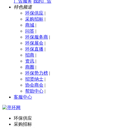
广告服务
我的广告
特色频道
环保供应
|
采购招标
|
商城
|
问答
|
环保服务商
|
环保展会
|
环保直播
|
招商
|
资讯
|
商圈
|
环保势力榜
|
招贤纳士
|
协会商会
|
帮助中心
|
客服中心
环保供应
采购招标