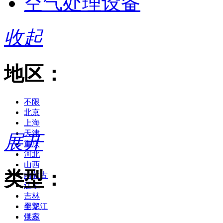
空气处理设备
收起
地区：
不限
北京
上海
天津
展开
重庆
河北
山西
类型：
内蒙古
辽宁
吉林
黑龙江
全部
江苏
供应