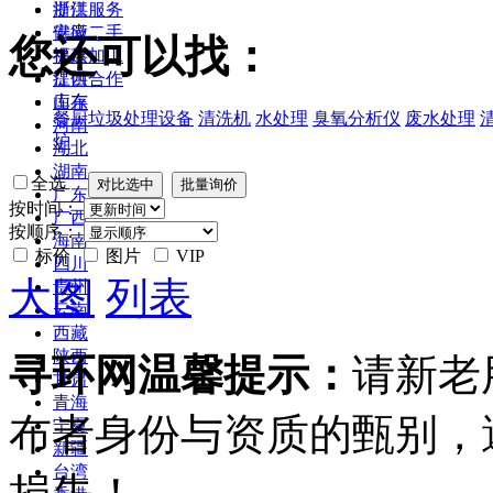
浙江
提供服务
安徽
供应二手
您还可以找：
福建
提供加工
江西
提供合作
山东
库存
餐厨垃圾处理设备
清洗机
水处理
臭氧分析仪
废水处理
河南
炉
湖北
湖南
全选
广东
按时间：
广西
按顺序：
海南
标价
图片
VIP
四川
大图
列表
贵州
云南
西藏
陕西
寻环网温馨提示：
请新老
甘肃
青海
布者身份与资质的甄别，
宁夏
新疆
台湾