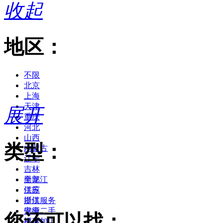
收起
地区：
不限
北京
上海
天津
展开
重庆
河北
山西
类型：
内蒙古
辽宁
吉林
黑龙江
全部
江苏
供应
浙江
提供服务
安徽
供应二手
您还可以找：
福建
提供加工