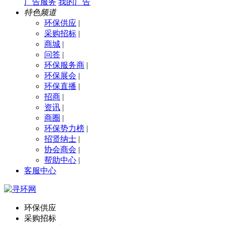
广告服务
我的广告
特色频道
环保供应
|
采购招标
|
商城
|
问答
|
环保服务商
|
环保展会
|
环保直播
|
招商
|
资讯
|
商圈
|
环保势力榜
|
招贤纳士
|
协会商会
|
帮助中心
|
客服中心
环保供应
采购招标