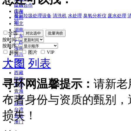
江西
提供合作
山东
库存
餐厨垃圾处理设备
清洗机
水处理
臭氧分析仪
废水处理
河南
炉
湖北
湖南
全选
广东
按时间：
广西
按顺序：
海南
标价
图片
VIP
四川
大图
列表
贵州
云南
西藏
陕西
寻环网温馨提示：
请新老
甘肃
青海
布者身份与资质的甄别，
宁夏
新疆
台湾
损失！
香港
澳门