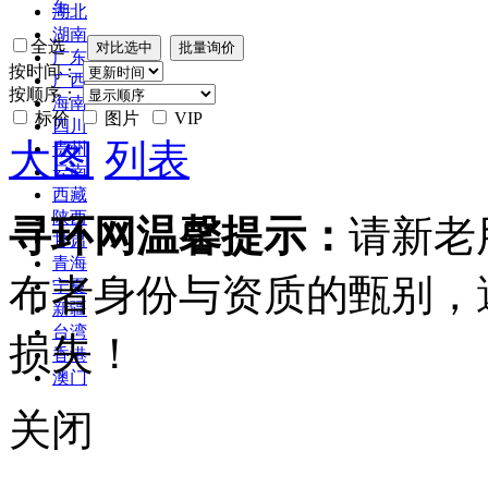
车
湖北
湖南
全选
广东
按时间：
广西
按顺序：
海南
标价
图片
VIP
四川
大图
列表
贵州
云南
西藏
陕西
寻环网温馨提示：
请新老
甘肃
青海
布者身份与资质的甄别，
宁夏
新疆
台湾
损失！
香港
澳门
关闭