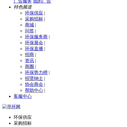
广告服务
我的广告
特色频道
环保供应
|
采购招标
|
商城
|
问答
|
环保服务商
|
环保展会
|
环保直播
|
招商
|
资讯
|
商圈
|
环保势力榜
|
招贤纳士
|
协会商会
|
帮助中心
|
客服中心
环保供应
采购招标