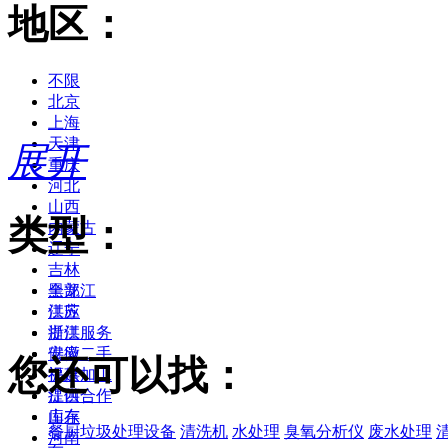
地区：
不限
北京
上海
天津
展开
重庆
河北
山西
类型：
内蒙古
辽宁
吉林
黑龙江
全部
江苏
供应
浙江
提供服务
安徽
供应二手
您还可以找：
福建
提供加工
江西
提供合作
山东
库存
餐厨垃圾处理设备
清洗机
水处理
臭氧分析仪
废水处理
河南