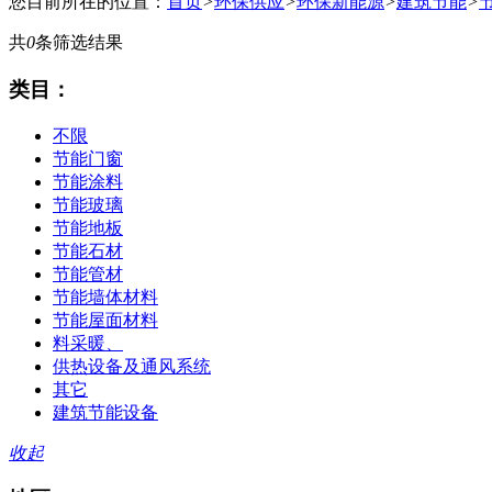
您目前所在的位置：
首页
>
环保供应
>
环保新能源
>
建筑节能
>
共
0
条筛选结果
类目：
不限
节能门窗
节能涂料
节能玻璃
节能地板
节能石材
节能管材
节能墙体材料
节能屋面材料
料采暖、
供热设备及通风系统
其它
建筑节能设备
收起