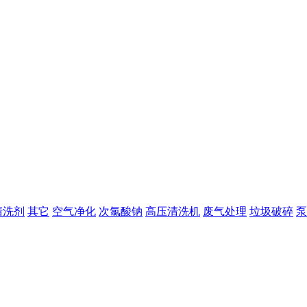
清洗剂
其它
空气净化
次氯酸钠
高压清洗机
废气处理
垃圾破碎
泵