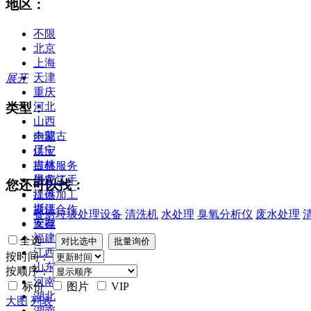
地区：
不限
北京
上海
天津
展开
重庆
类型：
河北
山西
内蒙古
全部
辽宁
供应
吉林
提供服务
黑龙江
供应二手
您还可以找：
江苏
提供加工
浙江
提供合作
餐厨垃圾处理设备
清洗机
水处理
臭氧分析仪
废水处理
安徽
库存
福建
全选
江西
按时间：
山东
按顺序：
河南
标价
图片
VIP
湖北
大图
列表
湖南