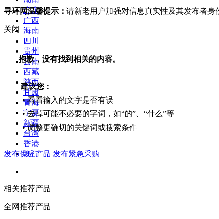
广东
寻环网温馨提示：
请新老用户加强对信息真实性及其发布者身
广西
关闭
海南
四川
贵州
抱歉，没有找到相关的内容。
云南
西藏
陕西
建议您：
甘肃
• 看看输入的文字是否有误
青海
宁夏
• 去掉可能不必要的字词，如“的”、“什么”等
新疆
• 调整更确切的关键词或搜索条件
台湾
香港
发布供应产品
发布紧急采购
澳门
相关推荐产品
全网推荐产品