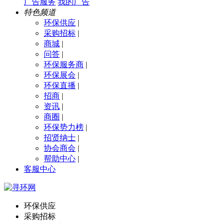
广告服务
我的广告
特色频道
环保供应
|
采购招标
|
商城
|
问答
|
环保服务商
|
环保展会
|
环保直播
|
招商
|
资讯
|
商圈
|
环保势力榜
|
招贤纳士
|
协会商会
|
帮助中心
|
客服中心
环保供应
采购招标