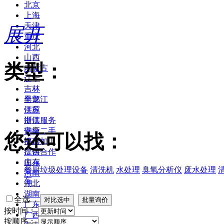
北京
上海
天津
展开
重庆
河北
山西
类型：
内蒙古
辽宁
吉林
黑龙江
全部
江苏
供应
浙江
提供服务
安徽
供应二手
您还可以找：
福建
提供加工
江西
提供合作
山东
库存
餐厨垃圾处理设备
清洗机
水处理
臭氧分析仪
废水处理
河南
车
湖北
湖南
全选
广东
按时间：
广西
按顺序：