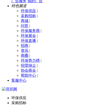
广告服务
我的广告
特色频道
环保供应
|
采购招标
|
商城
|
问答
|
环保服务商
|
环保展会
|
环保直播
|
招商
|
资讯
|
商圈
|
环保势力榜
|
招贤纳士
|
协会商会
|
帮助中心
|
客服中心
环保供应
采购招标