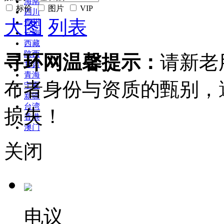
海南
标价
图片
VIP
四川
大图
列表
贵州
云南
西藏
陕西
寻环网温馨提示：
请新老
甘肃
青海
布者身份与资质的甄别，
宁夏
新疆
台湾
损失！
香港
澳门
关闭
电议