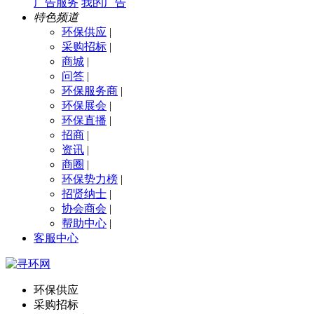
广告服务
我的广告
特色频道
环保供应
|
采购招标
|
商城
|
问答
|
环保服务商
|
环保展会
|
环保直播
|
招商
|
资讯
|
商圈
|
环保势力榜
|
招贤纳士
|
协会商会
|
帮助中心
|
客服中心
环保供应
采购招标