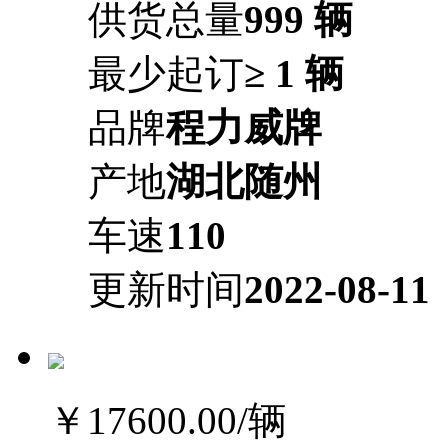
供货总量
999 辆
最少起订
≥ 1 辆
品牌
程力威牌
产地
湖北随州
车速
110
更新时间
2022-08-11
￥17600.00
/辆