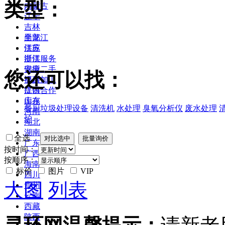
类型：
内蒙古
辽宁
吉林
黑龙江
全部
江苏
供应
浙江
提供服务
安徽
供应二手
您还可以找：
福建
提供加工
江西
提供合作
山东
库存
餐厨垃圾处理设备
清洗机
水处理
臭氧分析仪
废水处理
河南
炉
湖北
湖南
全选
广东
按时间：
广西
按顺序：
海南
标价
图片
VIP
四川
大图
列表
贵州
云南
西藏
陕西