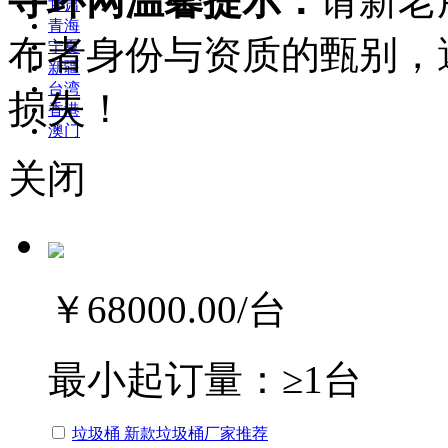
寻环网温馨提示：
请新老
甘肃
青海
布者身份与资质的甄别，
宁夏
新疆
台湾
损失！
香港
澳门
关闭
￥68000.00
/台
最小起订量：
≥1台
垃圾桶 新款垃圾桶厂家推荐