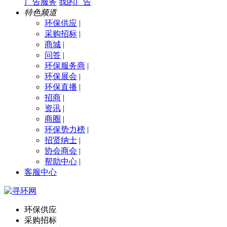
广告服务
我的广告
特色频道
环保供应
|
采购招标
|
商城
|
问答
|
环保服务商
|
环保展会
|
环保直播
|
招商
|
资讯
|
商圈
|
环保势力榜
|
招贤纳士
|
协会商会
|
帮助中心
|
客服中心
环保供应
采购招标