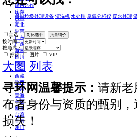
江西
提供合作
山东
库存
餐厨垃圾处理设备
清洗机
水处理
臭氧分析仪
废水处理
河南
车
湖北
湖南
全选
广东
按时间：
广西
按顺序：
海南
标价
图片
VIP
四川
大图
列表
贵州
云南
西藏
陕西
寻环网温馨提示：
请新老
甘肃
青海
布者身份与资质的甄别，
宁夏
新疆
台湾
损失！
香港
澳门