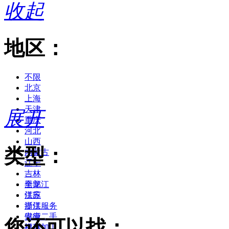
收起
地区：
不限
北京
上海
天津
展开
重庆
河北
山西
类型：
内蒙古
辽宁
吉林
黑龙江
全部
江苏
供应
浙江
提供服务
安徽
供应二手
您还可以找：
福建
提供加工