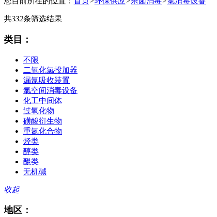
您目前所在的位置：
首页
>
环保供应
>
杀菌消毒
>
氯消毒设备
共
332
条筛选结果
类目：
不限
二氧化氯投加器
漏氯吸收装置
氯空间消毒设备
化工中间体
过氧化物
磺酸衍生物
重氮化合物
烃类
醇类
醌类
无机碱
收起
地区：