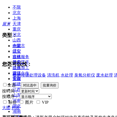
不限
北京
上海
天津
展开
重庆
类型：
河北
山西
内蒙古
全部
辽宁
供应
吉林
提供服务
黑龙江
供应二手
您还可以找：
江苏
提供加工
浙江
提供合作
餐厨垃圾处理设备
清洗机
水处理
臭氧分析仪
废水处理
安徽
库存
福建
全选
江西
按时间：
山东
按顺序：
河南
标价
图片
VIP
湖北
大图
列表
湖南
广东