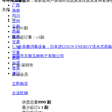
寻环网温馨提示：
请新老用户加强对信息真实性及其发布者身
广西
关闭
海南
四川
贵州
云南
￥0.01
/副
西藏
陕西
最小起订量：
≥1副
甘肃
水杀菌消毒设备，日本进口SUN ENERGY流水式高
青海
宁夏
深圳市京都玉崎电子有限公司
新疆
台湾
广东-深圳市
香港
澳门
企业会员
立即购买
企业旺铺
供货总量
9999 副
最少起订
≥ 1 副