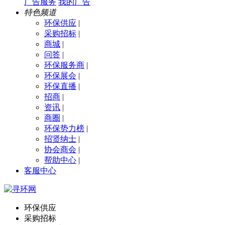
广告服务
我的广告
特色频道
环保供应
|
采购招标
|
商城
|
问答
|
环保服务商
|
环保展会
|
环保直播
|
招商
|
资讯
|
商圈
|
环保势力榜
|
招贤纳士
|
协会商会
|
帮助中心
|
客服中心
环保供应
采购招标