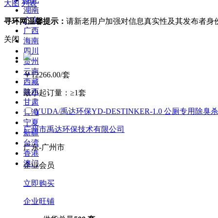
大图
列表
湖南
广东
寻环网温馨提示：
请新老用户加强对信息真实性及其发布者身
广西
关闭
海南
四川
贵州
云南
￥12266.00
/套
西藏
陕西
最小起订量：
≥1套
甘肃
YUDA/禹达环保YD-DESTINKER-1.0 公厕专
青海
宁夏
广州市禹达环保技术有限公司
新疆
台湾
广东-广州市
香港
澳门
企业会员
立即购买
企业旺铺