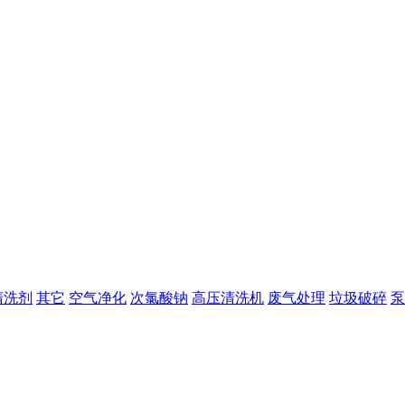
清洗剂
其它
空气净化
次氯酸钠
高压清洗机
废气处理
垃圾破碎
泵