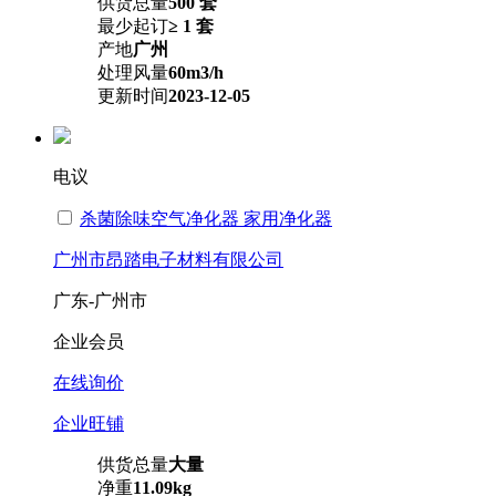
供货总量
500 套
最少起订
≥ 1 套
产地
广州
处理风量
60m3/h
更新时间
2023-12-05
电议
杀菌除味空气净化器 家用净化器
广州市昂踏电子材料有限公司
广东-广州市
企业会员
在线询价
企业旺铺
供货总量
大量
净重
11.09kg