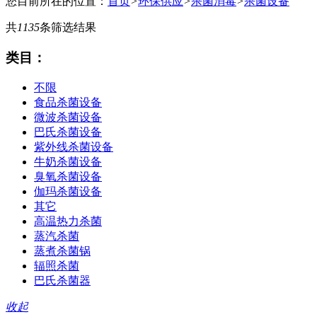
您目前所在的位置：
首页
>
环保供应
>
杀菌消毒
>
杀菌设备
共
1135
条筛选结果
类目：
不限
食品杀菌设备
微波杀菌设备
巴氏杀菌设备
紫外线杀菌设备
牛奶杀菌设备
臭氧杀菌设备
伽玛杀菌设备
其它
高温热力杀菌
蒸汽杀菌
蒸煮杀菌锅
辐照杀菌
巴氏杀菌器
收起