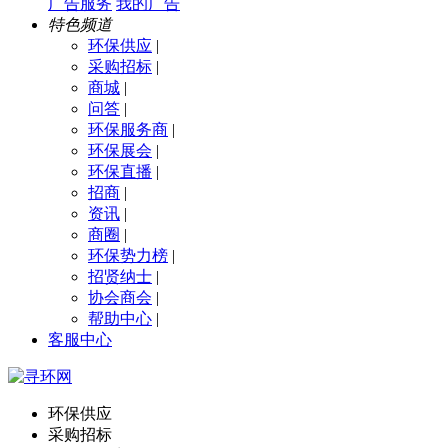
广告服务
我的广告
特色频道
环保供应
|
采购招标
|
商城
|
问答
|
环保服务商
|
环保展会
|
环保直播
|
招商
|
资讯
|
商圈
|
环保势力榜
|
招贤纳士
|
协会商会
|
帮助中心
|
客服中心
环保供应
采购招标