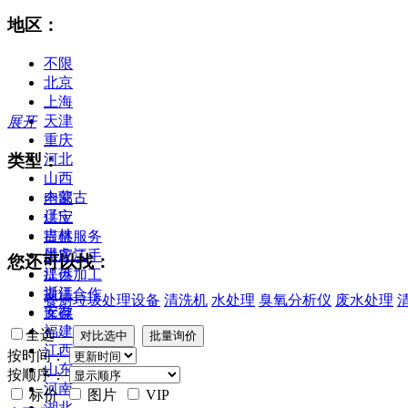
地区：
不限
北京
上海
天津
展开
重庆
类型：
河北
山西
内蒙古
全部
辽宁
供应
吉林
提供服务
黑龙江
供应二手
您还可以找：
江苏
提供加工
浙江
提供合作
餐厨垃圾处理设备
清洗机
水处理
臭氧分析仪
废水处理
安徽
库存
福建
全选
江西
按时间：
山东
按顺序：
河南
标价
图片
VIP
湖北