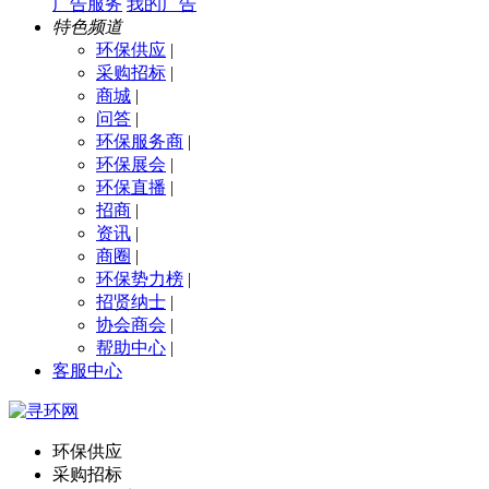
广告服务
我的广告
特色频道
环保供应
|
采购招标
|
商城
|
问答
|
环保服务商
|
环保展会
|
环保直播
|
招商
|
资讯
|
商圈
|
环保势力榜
|
招贤纳士
|
协会商会
|
帮助中心
|
客服中心
环保供应
采购招标