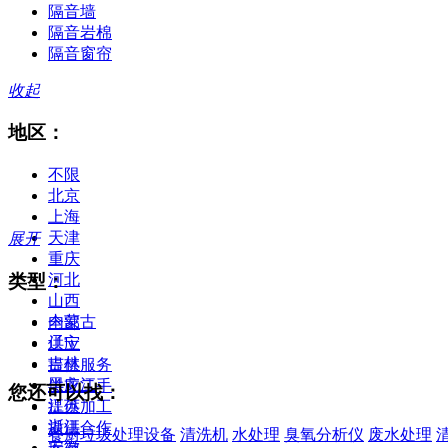
隔音墙
隔音岩棉
隔音窗帘
收起
地区：
不限
北京
上海
天津
展开
重庆
类型：
河北
山西
内蒙古
全部
辽宁
供应
吉林
提供服务
黑龙江
供应二手
您还可以找：
江苏
提供加工
浙江
提供合作
餐厨垃圾处理设备
清洗机
水处理
臭氧分析仪
废水处理
安徽