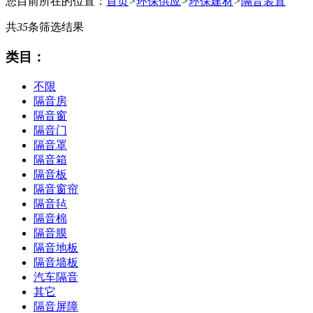
您目前所在的位置：
首页
>
环保供应
>
环保建材
>
隔音装置
共
35
条筛选结果
类目：
不限
隔音房
隔音窗
隔音门
隔音罩
隔音箱
隔音板
隔音窗帘
隔音毡
隔音棉
隔音膜
隔音地板
隔音墙板
汽车隔音
其它
隔音屏障