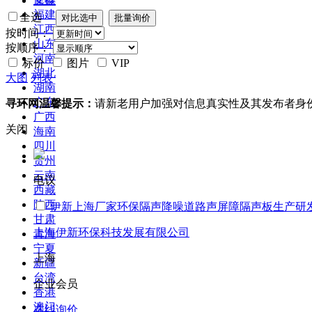
库存
福建
全选
江西
按时间：
山东
按顺序：
河南
标价
图片
VIP
湖北
大图
列表
湖南
广东
寻环网温馨提示：
请新老用户加强对信息真实性及其发布者身
广西
关闭
海南
四川
贵州
云南
电议
西藏
陕西
伊新上海厂家环保隔声降噪道路声屏障隔声板生产研
甘肃
上海伊新环保科技发展有限公司
青海
宁夏
上海
新疆
台湾
企业会员
香港
澳门
在线询价