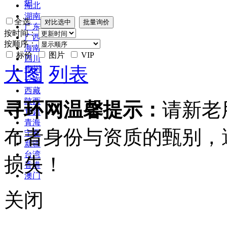
炉
湖北
湖南
全选
广东
按时间：
广西
按顺序：
海南
标价
图片
VIP
四川
大图
列表
贵州
云南
西藏
陕西
寻环网温馨提示：
请新老
甘肃
青海
布者身份与资质的甄别，
宁夏
新疆
台湾
损失！
香港
澳门
关闭