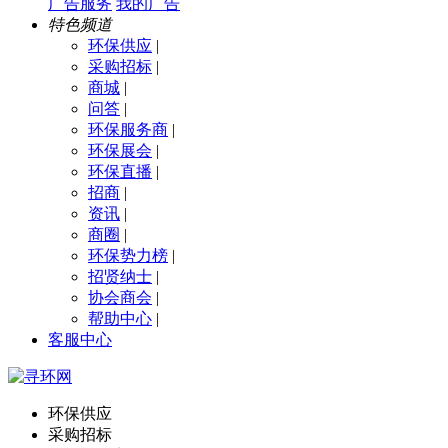
广告服务
我的广告
特色频道
环保供应
|
采购招标
|
商城
|
问答
|
环保服务商
|
环保展会
|
环保直播
|
招商
|
资讯
|
商圈
|
环保势力榜
|
招贤纳士
|
协会商会
|
帮助中心
|
客服中心
环保供应
采购招标