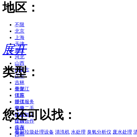
地区：
不限
北京
上海
天津
展开
重庆
河北
山西
类型：
内蒙古
辽宁
吉林
黑龙江
全部
江苏
供应
浙江
提供服务
安徽
供应二手
您还可以找：
福建
提供加工
江西
提供合作
山东
库存
餐厨垃圾处理设备
清洗机
水处理
臭氧分析仪
废水处理
河南