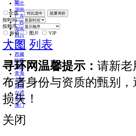
炉
湖北
湖南
全选
广东
按时间：
广西
按顺序：
海南
标价
图片
VIP
四川
大图
列表
贵州
云南
西藏
陕西
寻环网温馨提示：
请新老
甘肃
青海
布者身份与资质的甄别，
宁夏
新疆
台湾
损失！
香港
澳门
关闭