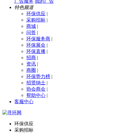
广告服务
我的广告
特色频道
环保供应
|
采购招标
|
商城
|
问答
|
环保服务商
|
环保展会
|
环保直播
|
招商
|
资讯
|
商圈
|
环保势力榜
|
招贤纳士
|
协会商会
|
帮助中心
|
客服中心
环保供应
采购招标