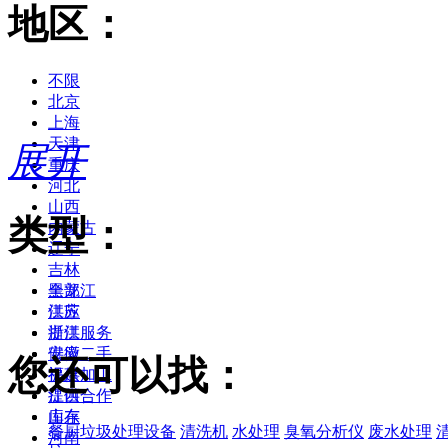
地区：
不限
北京
上海
天津
展开
重庆
河北
山西
类型：
内蒙古
辽宁
吉林
黑龙江
全部
江苏
供应
浙江
提供服务
安徽
供应二手
您还可以找：
福建
提供加工
江西
提供合作
山东
库存
餐厨垃圾处理设备
清洗机
水处理
臭氧分析仪
废水处理
河南