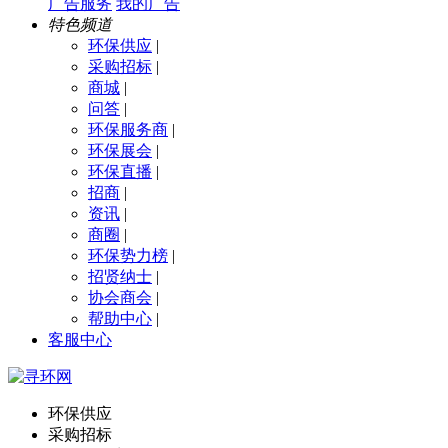
广告服务
我的广告
特色频道
环保供应
|
采购招标
|
商城
|
问答
|
环保服务商
|
环保展会
|
环保直播
|
招商
|
资讯
|
商圈
|
环保势力榜
|
招贤纳士
|
协会商会
|
帮助中心
|
客服中心
环保供应
采购招标