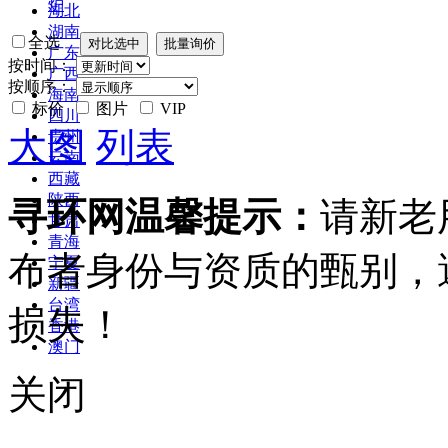
炉
湖北
湖南
全选
广东
按时间：
广西
按顺序：
海南
标价
图片
VIP
四川
大图
列表
贵州
云南
西藏
陕西
寻环网温馨提示：
请新老
甘肃
青海
布者身份与资质的甄别，
宁夏
新疆
台湾
损失！
香港
澳门
关闭