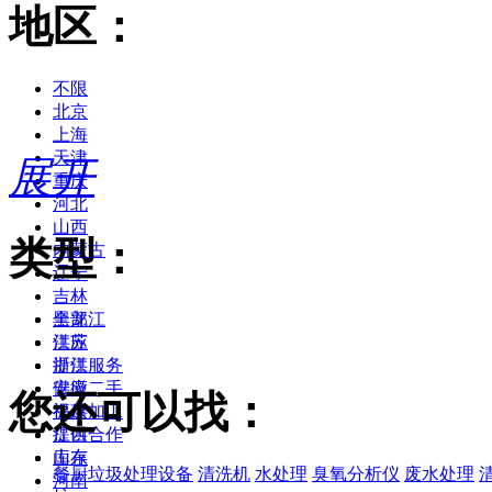
地区：
不限
北京
上海
天津
展开
重庆
河北
山西
类型：
内蒙古
辽宁
吉林
黑龙江
全部
江苏
供应
浙江
提供服务
安徽
供应二手
您还可以找：
福建
提供加工
江西
提供合作
山东
库存
餐厨垃圾处理设备
清洗机
水处理
臭氧分析仪
废水处理
河南