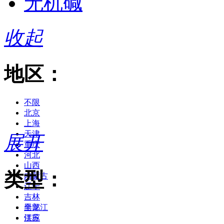
无机碱
收起
地区：
不限
北京
上海
天津
展开
重庆
河北
山西
类型：
内蒙古
辽宁
吉林
黑龙江
全部
江苏
供应