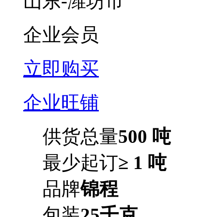
山东-潍坊市
企业会员
立即购买
企业旺铺
供货总量
500 吨
最少起订
≥ 1 吨
品牌
锦程
包装
25千克