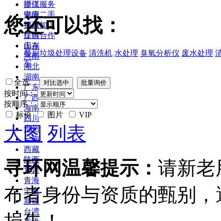
浙江
提供服务
安徽
供应二手
您还可以找：
福建
提供加工
江西
提供合作
山东
库存
餐厨垃圾处理设备
清洗机
水处理
臭氧分析仪
废水处理
河南
车
湖北
湖南
全选
广东
按时间：
广西
按顺序：
海南
标价
图片
VIP
四川
大图
列表
贵州
云南
西藏
陕西
寻环网温馨提示：
请新老
甘肃
青海
布者身份与资质的甄别，
宁夏
新疆
台湾