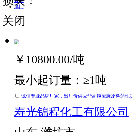
损失！
香港
澳门
关闭
￥10800.00
/吨
最小起订量：
≥1吨
诚信专业品牌厂家，出厂价供应**高纯硫脲原料药现
寿光锦程化工有限公司