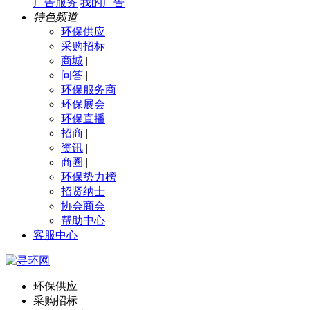
广告服务
我的广告
特色频道
环保供应
|
采购招标
|
商城
|
问答
|
环保服务商
|
环保展会
|
环保直播
|
招商
|
资讯
|
商圈
|
环保势力榜
|
招贤纳士
|
协会商会
|
帮助中心
|
客服中心
环保供应
采购招标