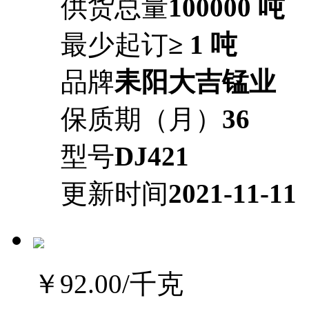
供货总量
100000 吨
最少起订
≥ 1 吨
品牌
耒阳大吉锰业
保质期（月）
36
型号
DJ421
更新时间
2021-11-11
￥92.00
/千克