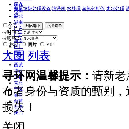
山东
库存
餐厨垃圾处理设备
清洗机
水处理
臭氧分析仪
废水处理
河南
炉
湖北
湖南
全选
广东
按时间：
广西
按顺序：
海南
标价
图片
VIP
四川
大图
列表
贵州
云南
西藏
陕西
寻环网温馨提示：
请新老
甘肃
青海
布者身份与资质的甄别，
宁夏
新疆
台湾
损失！
香港
澳门
关闭