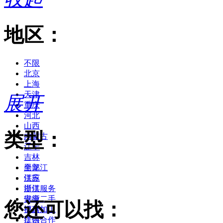
地区：
不限
北京
上海
天津
展开
重庆
河北
山西
类型：
内蒙古
辽宁
吉林
黑龙江
全部
江苏
供应
浙江
提供服务
安徽
供应二手
您还可以找：
福建
提供加工
江西
提供合作