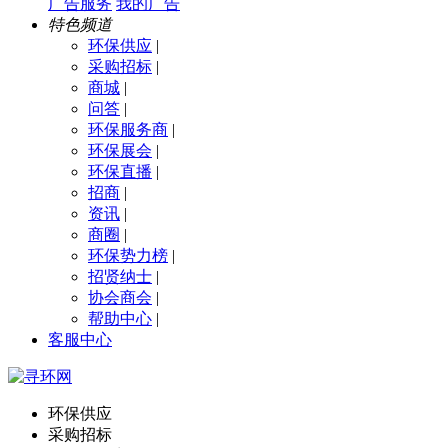
广告服务
我的广告
特色频道
环保供应
|
采购招标
|
商城
|
问答
|
环保服务商
|
环保展会
|
环保直播
|
招商
|
资讯
|
商圈
|
环保势力榜
|
招贤纳士
|
协会商会
|
帮助中心
|
客服中心
环保供应
采购招标