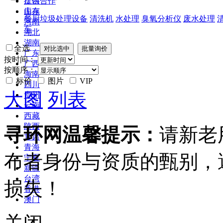
江西
提供合作
山东
库存
餐厨垃圾处理设备
清洗机
水处理
臭氧分析仪
废水处理
河南
车
湖北
湖南
全选
广东
按时间：
广西
按顺序：
海南
标价
图片
VIP
四川
大图
列表
贵州
云南
西藏
陕西
寻环网温馨提示：
请新老
甘肃
青海
布者身份与资质的甄别，
宁夏
新疆
台湾
损失！
香港
澳门