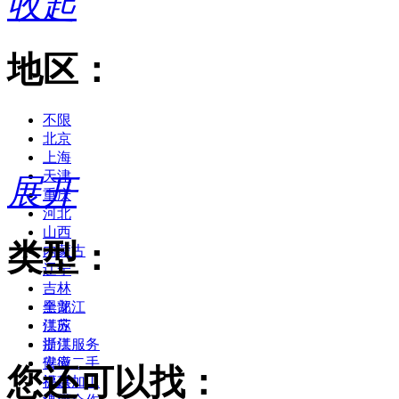
收起
地区：
不限
北京
上海
天津
展开
重庆
河北
山西
类型：
内蒙古
辽宁
吉林
黑龙江
全部
江苏
供应
浙江
提供服务
安徽
供应二手
您还可以找：
福建
提供加工