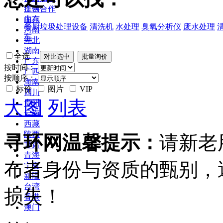
江西
提供合作
山东
库存
餐厨垃圾处理设备
清洗机
水处理
臭氧分析仪
废水处理
河南
车
湖北
湖南
全选
广东
按时间：
广西
按顺序：
海南
标价
图片
VIP
四川
大图
列表
贵州
云南
西藏
陕西
寻环网温馨提示：
请新老
甘肃
青海
布者身份与资质的甄别，
宁夏
新疆
台湾
损失！
香港
澳门