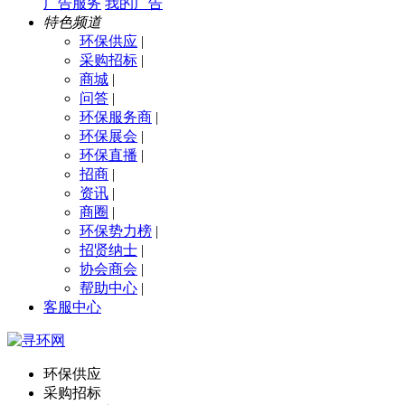
广告服务
我的广告
特色频道
环保供应
|
采购招标
|
商城
|
问答
|
环保服务商
|
环保展会
|
环保直播
|
招商
|
资讯
|
商圈
|
环保势力榜
|
招贤纳士
|
协会商会
|
帮助中心
|
客服中心
环保供应
采购招标