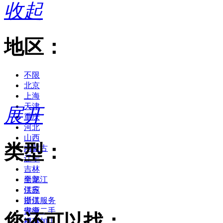
收起
地区：
不限
北京
上海
天津
展开
重庆
河北
山西
类型：
内蒙古
辽宁
吉林
黑龙江
全部
江苏
供应
浙江
提供服务
安徽
供应二手
您还可以找：
福建
提供加工