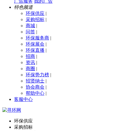
广告服务
我的广告
特色频道
环保供应
|
采购招标
|
商城
|
问答
|
环保服务商
|
环保展会
|
环保直播
|
招商
|
资讯
|
商圈
|
环保势力榜
|
招贤纳士
|
协会商会
|
帮助中心
|
客服中心
环保供应
采购招标