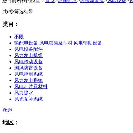
您目前所在的位置：
首页
>
环保供应
>
环保新能源
>
风能设备
>
共
0
条筛选结果
类目：
不限
输配电设备 风电塔筒及型材 风电辅助设备
风电设备配件
风力发电机组
风电传动设备
测风防雷设备
风电控制系统
风力发电系统
风电叶片及材料
风力提水
风光互补系统
收起
地区：