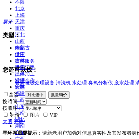
不限
北京
上海
天津
展开
重庆
类型：
河北
山西
内蒙古
全部
辽宁
供应
吉林
提供服务
黑龙江
供应二手
您还可以找：
江苏
提供加工
浙江
提供合作
餐厨垃圾处理设备
清洗机
水处理
臭氧分析仪
废水处理
安徽
库存
福建
全选
江西
按时间：
山东
按顺序：
河南
标价
图片
VIP
湖北
大图
列表
湖南
广东
寻环网温馨提示：
请新老用户加强对信息真实性及其发布者身
广西