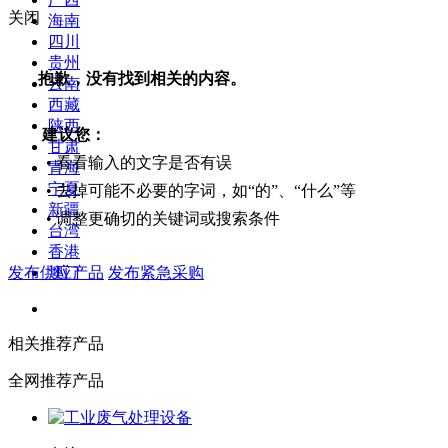
关闭
海南
四川
贵州
抱歉，没有找到相关的内容。
云南
西藏
陕西
建议您：
甘肃
• 看看输入的文字是否有误
青海
宁夏
• 去掉可能不必要的字词，如“的”、“什么”等
新疆
• 调整更确切的关键词或搜索条件
台湾
香港
发布供应产品
发布紧急采购
澳门
相关推荐产品
全网推荐产品