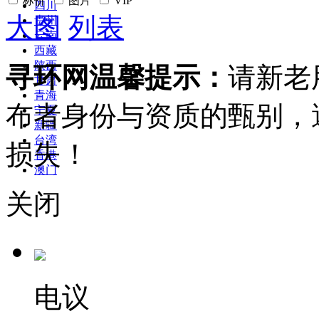
标价
图片
VIP
四川
大图
列表
贵州
云南
西藏
陕西
寻环网温馨提示：
请新老
甘肃
青海
布者身份与资质的甄别，
宁夏
新疆
台湾
损失！
香港
澳门
关闭
电议