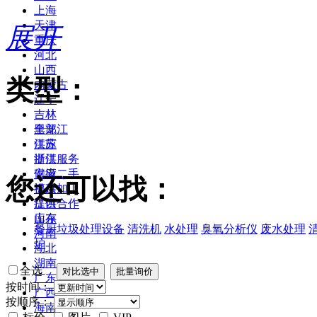
上海
天津
展开
重庆
河北
山西
类型：
内蒙古
辽宁
吉林
黑龙江
全部
江苏
供应
浙江
提供服务
安徽
供应二手
您还可以找：
福建
提供加工
江西
提供合作
山东
库存
餐厨垃圾处理设备
清洗机
水处理
臭氧分析仪
废水处理
河南
炉
湖北
湖南
全选
广东
按时间：
广西
按顺序：
海南