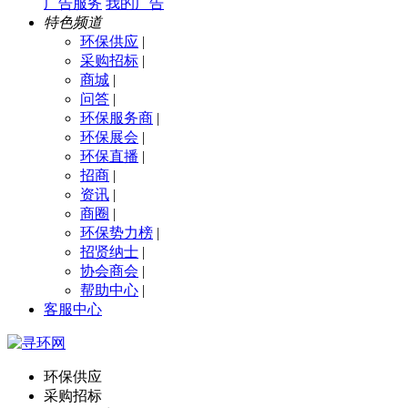
广告服务
我的广告
特色频道
环保供应
|
采购招标
|
商城
|
问答
|
环保服务商
|
环保展会
|
环保直播
|
招商
|
资讯
|
商圈
|
环保势力榜
|
招贤纳士
|
协会商会
|
帮助中心
|
客服中心
环保供应
采购招标