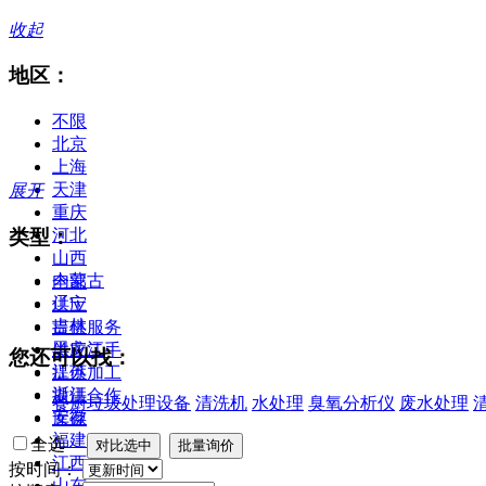
收起
地区：
不限
北京
上海
天津
展开
重庆
类型：
河北
山西
内蒙古
全部
辽宁
供应
吉林
提供服务
黑龙江
供应二手
您还可以找：
江苏
提供加工
浙江
提供合作
餐厨垃圾处理设备
清洗机
水处理
臭氧分析仪
废水处理
安徽
库存
福建
全选
江西
按时间：
山东