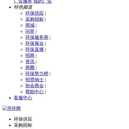
广告服务
我的广告
特色频道
环保供应
|
采购招标
|
商城
|
问答
|
环保服务商
|
环保展会
|
环保直播
|
招商
|
资讯
|
商圈
|
环保势力榜
|
招贤纳士
|
协会商会
|
帮助中心
|
客服中心
环保供应
采购招标