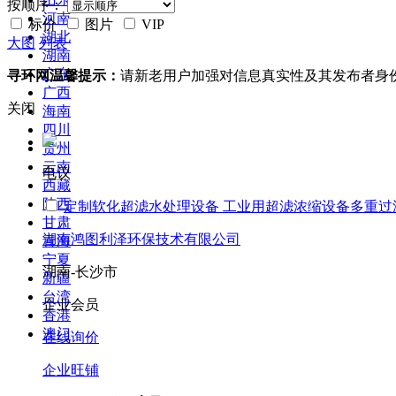
按顺序：
河南
标价
图片
VIP
湖北
大图
列表
湖南
广东
寻环网温馨提示：
请新老用户加强对信息真实性及其发布者身
广西
关闭
海南
四川
贵州
云南
电议
西藏
陕西
定制软化超滤水处理设备 工业用超滤浓缩设备多重过
甘肃
湖南鸿图利泽环保技术有限公司
青海
宁夏
湖南-长沙市
新疆
台湾
企业会员
香港
澳门
在线询价
企业旺铺