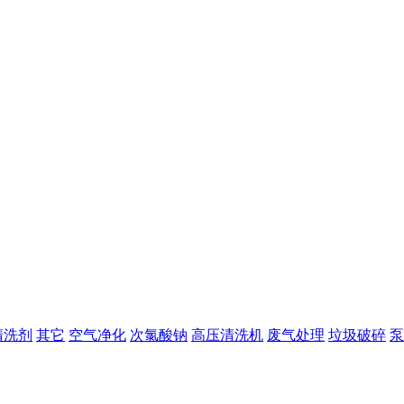
清洗剂
其它
空气净化
次氯酸钠
高压清洗机
废气处理
垃圾破碎
泵