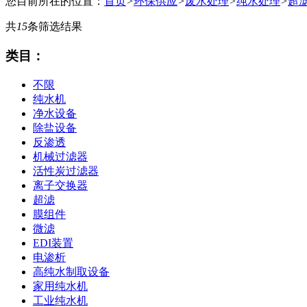
您目前所在的位置：
首页
>
环保供应
>
废水处理
>
纯水处理
>
超
共
15
条筛选结果
类目：
不限
纯水机
净水设备
除盐设备
反渗透
机械过滤器
活性炭过滤器
离子交换器
超滤
膜组件
微滤
EDI装置
电渗析
高纯水制取设备
家用纯水机
工业纯水机