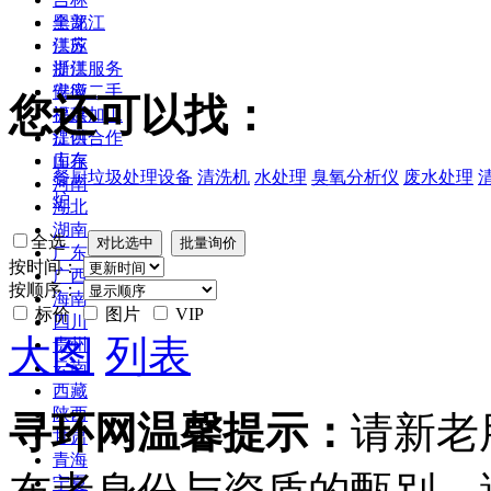
黑龙江
全部
江苏
供应
浙江
提供服务
安徽
供应二手
您还可以找：
福建
提供加工
江西
提供合作
山东
库存
餐厨垃圾处理设备
清洗机
水处理
臭氧分析仪
废水处理
河南
炉
湖北
湖南
全选
广东
按时间：
广西
按顺序：
海南
标价
图片
VIP
四川
大图
列表
贵州
云南
西藏
陕西
寻环网温馨提示：
请新老
甘肃
青海
宁夏