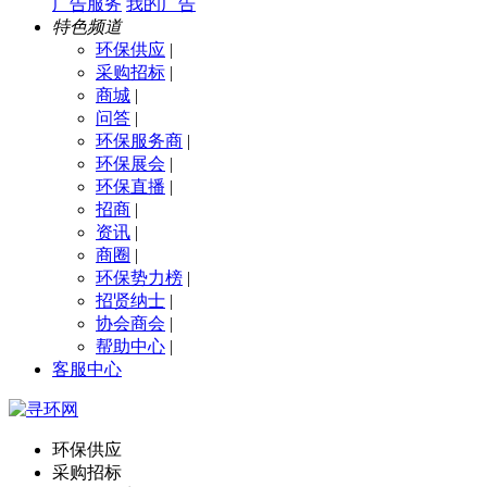
广告服务
我的广告
特色频道
环保供应
|
采购招标
|
商城
|
问答
|
环保服务商
|
环保展会
|
环保直播
|
招商
|
资讯
|
商圈
|
环保势力榜
|
招贤纳士
|
协会商会
|
帮助中心
|
客服中心
环保供应
采购招标