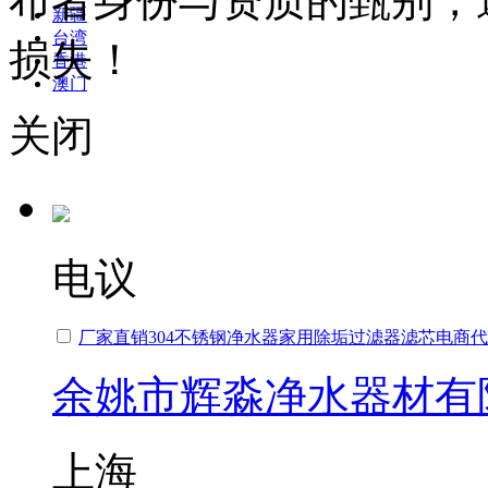
布者身份与资质的甄别，
新疆
台湾
损失！
香港
澳门
关闭
电议
厂家直销304不锈钢净水器家用除垢过滤器滤芯电商
余姚市辉淼净水器材有
上海