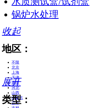
水质测试盒/试剂盒
锅炉水处理
收起
地区：
不限
北京
上海
天津
展开
重庆
河北
山西
类型：
内蒙古
辽宁
吉林