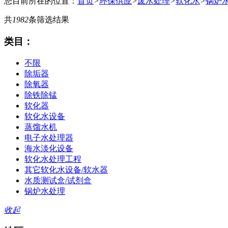
您目前所在的位置：
首页
>
环保供应
>
废水处理
>
软化水
>
锅炉
共
1982
条筛选结果
类目：
不限
除垢器
除氧器
除铁除锰
软化器
软化水设备
蒸馏水机
电子水处理器
海水淡化设备
软化水处理工程
其它软化水设备/软水器
水质测试盒/试剂盒
锅炉水处理
收起