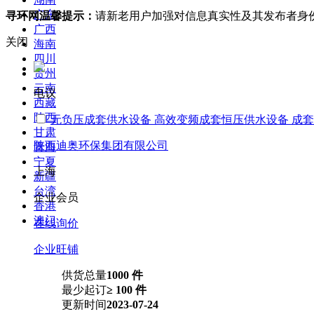
广东
寻环网温馨提示：
请新老用户加强对信息真实性及其发布者身
广西
关闭
海南
四川
贵州
云南
电议
西藏
陕西
无负压成套供水设备 高效变频成套恒压供水设备 成
甘肃
陕西迪奥环保集团有限公司
青海
宁夏
上海
新疆
台湾
企业会员
香港
澳门
在线询价
企业旺铺
供货总量
1000 件
最少起订
≥ 100 件
更新时间
2023-07-24