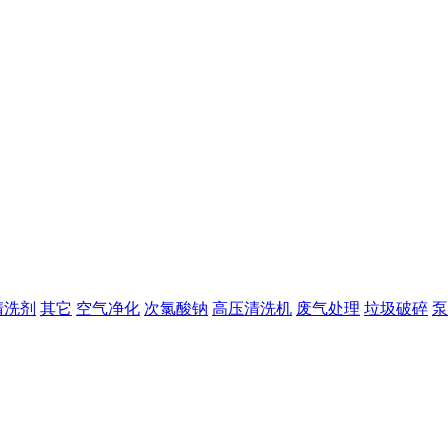
清洗剂
其它
空气净化
次氯酸钠
高压清洗机
废气处理
垃圾破碎
泵