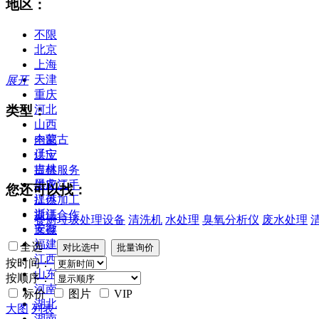
地区：
不限
北京
上海
天津
展开
重庆
类型：
河北
山西
内蒙古
全部
辽宁
供应
吉林
提供服务
黑龙江
供应二手
您还可以找：
江苏
提供加工
浙江
提供合作
餐厨垃圾处理设备
清洗机
水处理
臭氧分析仪
废水处理
安徽
库存
福建
全选
江西
按时间：
山东
按顺序：
河南
标价
图片
VIP
湖北
大图
列表
湖南