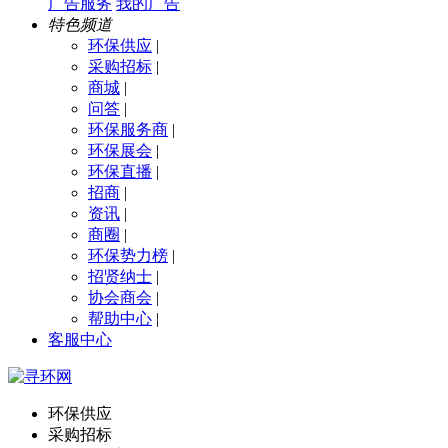
广告服务
我的广告
特色频道
环保供应
|
采购招标
|
商城
|
问答
|
环保服务商
|
环保展会
|
环保直播
|
招商
|
资讯
|
商圈
|
环保势力榜
|
招贤纳士
|
协会商会
|
帮助中心
|
客服中心
环保供应
采购招标