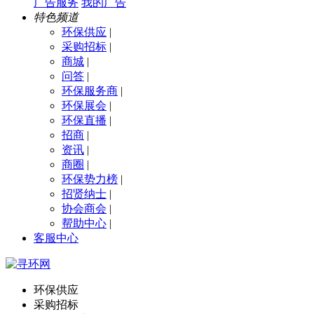
广告服务
我的广告
特色频道
环保供应
|
采购招标
|
商城
|
问答
|
环保服务商
|
环保展会
|
环保直播
|
招商
|
资讯
|
商圈
|
环保势力榜
|
招贤纳士
|
协会商会
|
帮助中心
|
客服中心
环保供应
采购招标