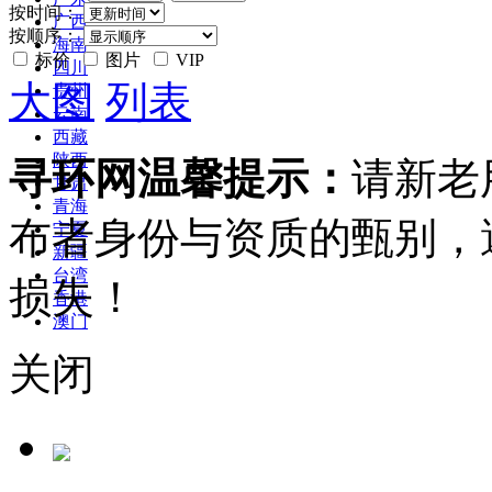
按时间：
广西
按顺序：
海南
标价
图片
VIP
四川
大图
列表
贵州
云南
西藏
陕西
寻环网温馨提示：
请新老
甘肃
青海
布者身份与资质的甄别，
宁夏
新疆
台湾
损失！
香港
澳门
关闭