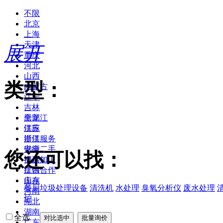
不限
北京
上海
天津
展开
重庆
河北
山西
类型：
内蒙古
辽宁
吉林
黑龙江
全部
江苏
供应
浙江
提供服务
安徽
供应二手
您还可以找：
福建
提供加工
江西
提供合作
山东
库存
餐厨垃圾处理设备
清洗机
水处理
臭氧分析仪
废水处理
河南
炉
湖北
湖南
全选
广东