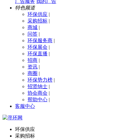
广告服务
我的广告
特色频道
环保供应
|
采购招标
|
商城
|
问答
|
环保服务商
|
环保展会
|
环保直播
|
招商
|
资讯
|
商圈
|
环保势力榜
|
招贤纳士
|
协会商会
|
帮助中心
|
客服中心
环保供应
采购招标