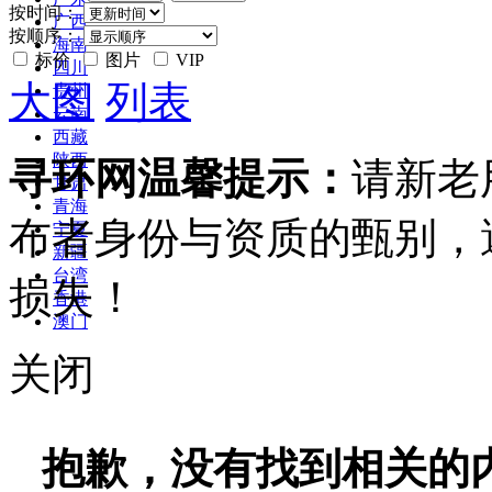
按时间：
广西
按顺序：
海南
标价
图片
VIP
四川
大图
列表
贵州
云南
西藏
陕西
寻环网温馨提示：
请新老
甘肃
青海
布者身份与资质的甄别，
宁夏
新疆
台湾
损失！
香港
澳门
关闭
抱歉，没有找到相关的