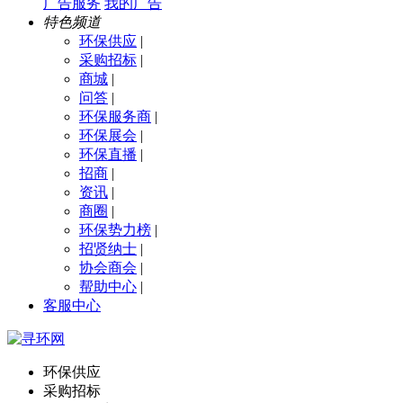
广告服务
我的广告
特色频道
环保供应
|
采购招标
|
商城
|
问答
|
环保服务商
|
环保展会
|
环保直播
|
招商
|
资讯
|
商圈
|
环保势力榜
|
招贤纳士
|
协会商会
|
帮助中心
|
客服中心
环保供应
采购招标