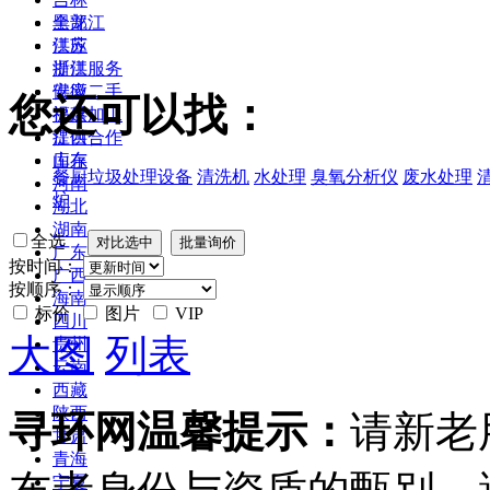
黑龙江
全部
江苏
供应
浙江
提供服务
安徽
供应二手
您还可以找：
福建
提供加工
江西
提供合作
山东
库存
餐厨垃圾处理设备
清洗机
水处理
臭氧分析仪
废水处理
河南
炉
湖北
湖南
全选
广东
按时间：
广西
按顺序：
海南
标价
图片
VIP
四川
大图
列表
贵州
云南
西藏
陕西
寻环网温馨提示：
请新老
甘肃
青海
宁夏