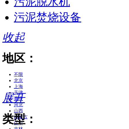
污泥脱水机
污泥焚烧设备
收起
地区：
不限
北京
上海
天津
展开
重庆
河北
山西
类型：
内蒙古
辽宁
吉林