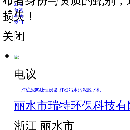
布者身份与资质的甄别，
新疆
台湾
损失！
香港
澳门
关闭
电议
打桩泥浆处理设备 打桩污水污泥脱水机
丽水市瑞特环保科技有
浙江-丽水市