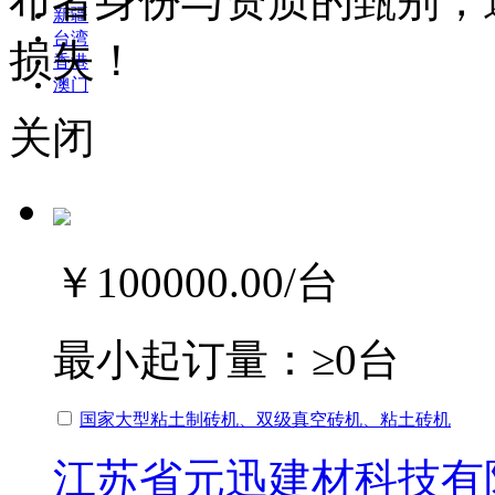
布者身份与资质的甄别，
新疆
台湾
损失！
香港
澳门
关闭
￥100000.00
/台
最小起订量：
≥0台
国家大型粘土制砖机、双级真空砖机、粘土砖机
江苏省元迅建材科技有