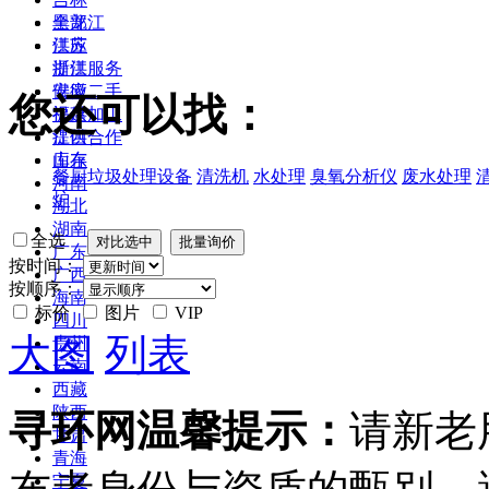
黑龙江
全部
江苏
供应
浙江
提供服务
安徽
供应二手
您还可以找：
福建
提供加工
江西
提供合作
山东
库存
餐厨垃圾处理设备
清洗机
水处理
臭氧分析仪
废水处理
河南
炉
湖北
湖南
全选
广东
按时间：
广西
按顺序：
海南
标价
图片
VIP
四川
大图
列表
贵州
云南
西藏
陕西
寻环网温馨提示：
请新老
甘肃
青海
宁夏