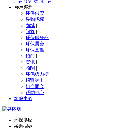
广告服务
我的广告
特色频道
环保供应
|
采购招标
|
商城
|
问答
|
环保服务商
|
环保展会
|
环保直播
|
招商
|
资讯
|
商圈
|
环保势力榜
|
招贤纳士
|
协会商会
|
帮助中心
|
客服中心
环保供应
采购招标