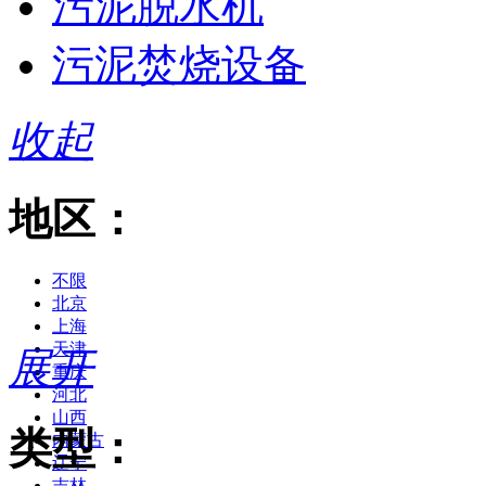
污泥脱水机
污泥焚烧设备
收起
地区：
不限
北京
上海
天津
展开
重庆
河北
山西
类型：
内蒙古
辽宁
吉林