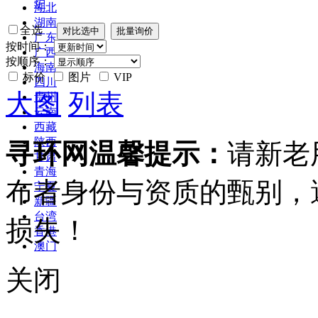
炉
湖北
湖南
全选
广东
按时间：
广西
按顺序：
海南
标价
图片
VIP
四川
大图
列表
贵州
云南
西藏
陕西
寻环网温馨提示：
请新老
甘肃
青海
布者身份与资质的甄别，
宁夏
新疆
台湾
损失！
香港
澳门
关闭