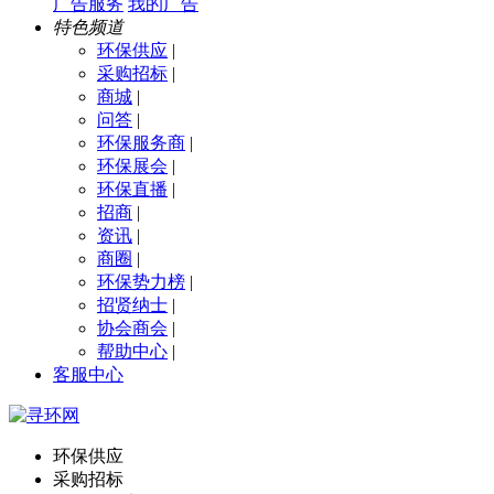
广告服务
我的广告
特色频道
环保供应
|
采购招标
|
商城
|
问答
|
环保服务商
|
环保展会
|
环保直播
|
招商
|
资讯
|
商圈
|
环保势力榜
|
招贤纳士
|
协会商会
|
帮助中心
|
客服中心
环保供应
采购招标