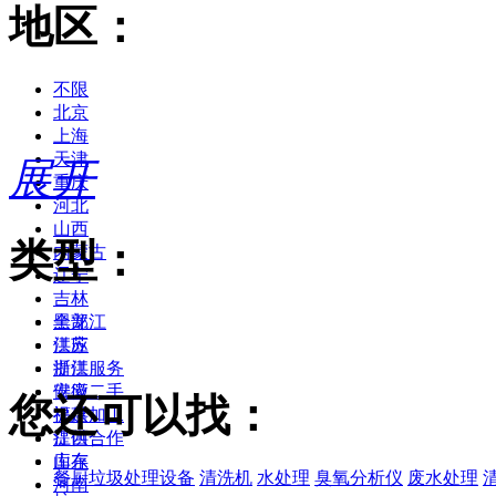
地区：
不限
北京
上海
天津
展开
重庆
河北
山西
类型：
内蒙古
辽宁
吉林
黑龙江
全部
江苏
供应
浙江
提供服务
安徽
供应二手
您还可以找：
福建
提供加工
江西
提供合作
山东
库存
餐厨垃圾处理设备
清洗机
水处理
臭氧分析仪
废水处理
河南