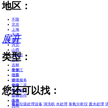
地区：
不限
北京
上海
天津
展开
重庆
河北
山西
类型：
内蒙古
辽宁
吉林
黑龙江
全部
江苏
供应
浙江
提供服务
安徽
供应二手
您还可以找：
福建
提供加工
江西
提供合作
山东
库存
餐厨垃圾处理设备
清洗机
水处理
臭氧分析仪
废水处理
河南