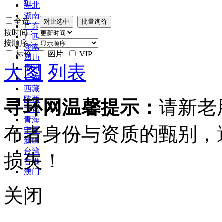
炉
湖北
湖南
全选
广东
按时间：
广西
按顺序：
海南
标价
图片
VIP
四川
大图
列表
贵州
云南
西藏
陕西
寻环网温馨提示：
请新老
甘肃
青海
布者身份与资质的甄别，
宁夏
新疆
台湾
损失！
香港
澳门
关闭