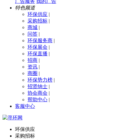
广告服务
我的广告
特色频道
环保供应
|
采购招标
|
商城
|
问答
|
环保服务商
|
环保展会
|
环保直播
|
招商
|
资讯
|
商圈
|
环保势力榜
|
招贤纳士
|
协会商会
|
帮助中心
|
客服中心
环保供应
采购招标