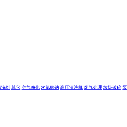
清洗剂
其它
空气净化
次氯酸钠
高压清洗机
废气处理
垃圾破碎
泵