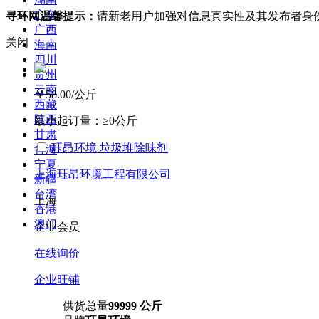
广东
寻环网温馨提示：
请新老用户加强对信息真实性及其发布者身
广西
关闭
海南
四川
贵州
云南
￥58.00
/公斤
西藏
陕西
最小起订量：
≥0公斤
甘肃
珏昂环境 垃圾堆除味剂
青海
宁夏
上海珏昂环境工程有限公司
新疆
台湾
上海
香港
澳门
企业会员
在线询价
企业旺铺
供货总量
99999 公斤