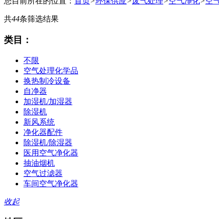
您目前所在的位置：
首页
>
环保供应
>
废气处理
>
空气净化
>
空
共
44
条筛选结果
类目：
不限
空气处理化学品
换热制冷设备
自净器
加湿机/加湿器
除湿机
新风系统
净化器配件
除湿机/除湿器
医用空气净化器
抽油烟机
空气过滤器
车间空气净化器
收起