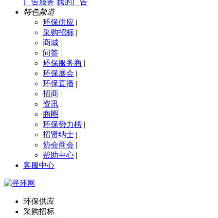
广告服务
我的广告
特色频道
环保供应
|
采购招标
|
商城
|
问答
|
环保服务商
|
环保展会
|
环保直播
|
招商
|
资讯
|
商圈
|
环保势力榜
|
招贤纳士
|
协会商会
|
帮助中心
|
客服中心
环保供应
采购招标