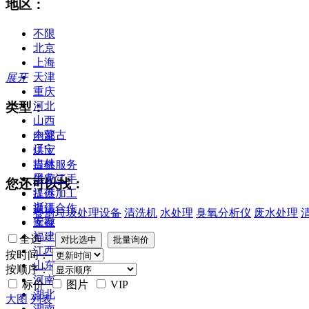
地区：
不限
北京
上海
天津
展开
重庆
类型：
河北
山西
内蒙古
全部
辽宁
供应
吉林
提供服务
黑龙江
供应二手
您还可以找：
江苏
提供加工
浙江
提供合作
餐厨垃圾处理设备
清洗机
水处理
臭氧分析仪
废水处理
安徽
库存
福建
全选
江西
按时间：
山东
按顺序：
河南
标价
图片
VIP
湖北
大图
列表
湖南