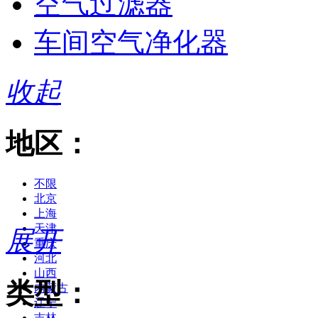
空气过滤器
车间空气净化器
收起
地区：
不限
北京
上海
天津
展开
重庆
河北
山西
类型：
内蒙古
辽宁
吉林