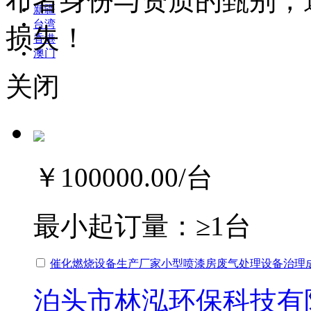
布者身份与资质的甄别，
新疆
台湾
损失！
香港
澳门
关闭
￥100000.00
/台
最小起订量：
≥1台
催化燃烧设备生产厂家小型喷漆房废气处理设备治理
泊头市林泓环保科技有