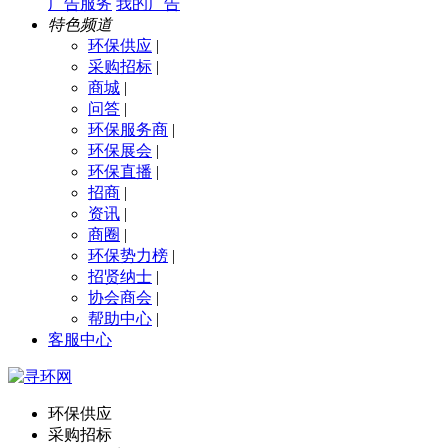
广告服务
我的广告
特色频道
环保供应
|
采购招标
|
商城
|
问答
|
环保服务商
|
环保展会
|
环保直播
|
招商
|
资讯
|
商圈
|
环保势力榜
|
招贤纳士
|
协会商会
|
帮助中心
|
客服中心
环保供应
采购招标