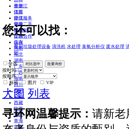
黑龙江
全部
江苏
供应
浙江
提供服务
安徽
供应二手
您还可以找：
福建
提供加工
江西
提供合作
山东
库存
餐厨垃圾处理设备
清洗机
水处理
臭氧分析仪
废水处理
河南
炉
湖北
湖南
全选
广东
按时间：
广西
按顺序：
海南
标价
图片
VIP
四川
大图
列表
贵州
云南
西藏
陕西
寻环网温馨提示：
请新老
甘肃
青海
宁夏